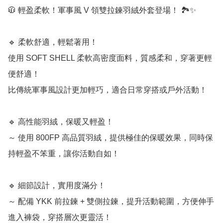
🧥 輕盈柔軟！軍事風 V 領雙拉鍊羽絨外套登場！ 🏞️✨

🔹 柔軟舒適，輕鬆著用！

使用 SOFT SHELL 柔軟高密度面料，質感柔和，穿著更輕
便舒適！

比傳統軍事風設計更加輕巧，適合日常穿搭或戶外活動！

🔹 高性能羽絨，保暖又輕盈！

～ 使用 800FP 高品質羽絨，提供極佳的保暖效果，同時保
持輕盈不笨重，讓你活動自如！

🔹 細節設計，實用度滿分！

～ 配備 YKK 前拉鍊 + 雙側拉鍊，提升活動範圍，方便伸手
進入褲袋，穿搭層次更靈活！
