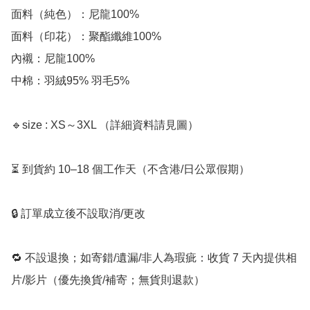
面料（純色）：尼龍100%

面料（印花）：聚酯纖維100%

內襯：尼龍100%

中棉：羽絨95% 羽毛5%

🔹size : XS～3XL （詳細資料請見圖）

⏳ 到貨約 10–18 個工作天（不含港/日公眾假期）

🔒 訂單成立後不設取消/更改

🔁 不設退換；如寄錯/遺漏/非人為瑕疵：收貨 7 天內提供相
片/影片（優先換貨/補寄；無貨則退款）
