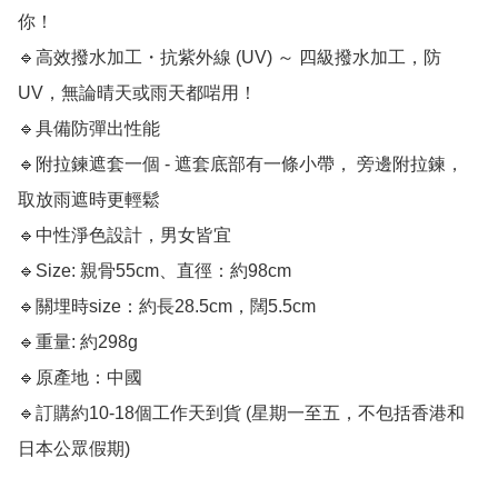
你！

🔹高效撥水加工・抗紫外線 (UV) ～ 四級撥水加工，防
UV，無論晴天或雨天都啱用！

🔹具備防彈出性能

🔹附拉鍊遮套一個 - 遮套底部有一條小帶， 旁邊附拉鍊，
取放雨遮時更輕鬆

🔹中性淨色設計，男女皆宜

🔹Size: 親骨55cm、直徑：約98cm

🔹關埋時size：約長28.5cm，闊5.5cm

🔹重量: 約298g 

🔹原產地：中國

🔹訂購約10-18個工作天到貨 (星期一至五，不包括香港和
日本公眾假期) 
