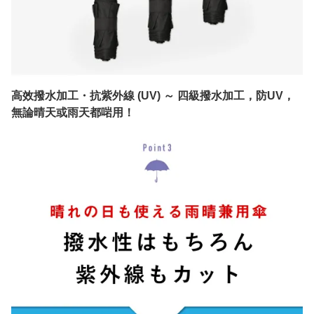
高效撥水加工・抗紫外線 (UV) ～ 四級撥水加工，防UV，
無論晴天或雨天都啱用！