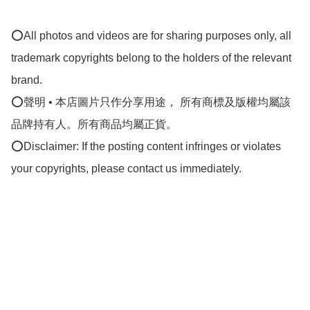
⭕All photos and videos are for sharing purposes only, all 
trademark copyrights belong to the holders of the relevant 
brand.

⭕聲明 • 本店圖片只作分享用途， 所有商標及版權均屬該
品牌持有人。所有商品均屬正貨。

⭕Disclaimer: If the posting content infringes or violates 
your copyrights, please contact us immediately.
