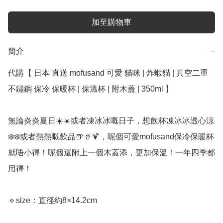
加至購物車
簡介
−
代購【 日本 直送 mofusand 可愛 貓咪 | 炸蝦貓 | 真空二重 
不鏽鋼 保冷 保暖杯 | 保溫杯 | 附木蓋 | 350ml 】﻿

無論炎炎夏日☀️☀️或者凍冰冰嘅日子，想飲杯凍冰冰透心涼
❄️❄️或者熱熱嘅飲品🍺🥤🍹，呢個可愛mofusand保冷保暖杯
就唔小得！呢個還附上一個木蓋添，更加保溫！一年四季都
用得！

🔹size：直徑約8×14.2cm
