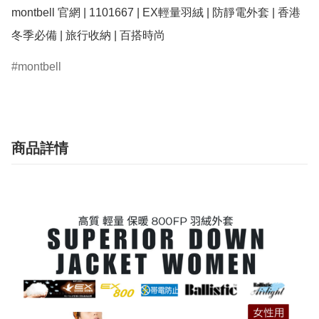
montbell 官網 | 1101667 | EX輕量羽絨 | 防靜電外套 | 香港
montbell
商品詳情