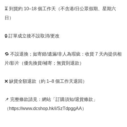
⏳ 到貨約 10–18 個工作天（不含港/日公眾假期、星期六
日）

🔒 訂單成立後不設取消/更改

🔁 不設退換；如寄錯/遺漏/非人為瑕疵：收貨 7 天內提供相
片/影片（優先換貨/補寄；無貨則退款）

❌ 缺貨全額退款（約 1–8 個工作天退回）

📌 完整條款請見：網站「訂購須知/退貨條款」
（https://www.dcshop.hk/i/SzTdpggAA）
