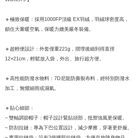
🔹極致保暖：採用1000FP頂級 EX羽絨，羽絨球密度高，
鎖住大量暖空氣，保暖力媲美嚴冬裝備。

🔹超輕便設計：外套僅重221g，摺埋後細到得直徑
12×21cm，輕鬆放入袋，外出、旅行超方便。

🔹高性能防潑水物料：7D尼龍防撕裂布料，經特別防潑水
加工，無懼細雨或濕氣。

🔹貼心細節：

~ 雙軸調節帽子：帽子設計緊貼頭部，抵禦強風更保暖。

~ 防刮拉鏈：專為下巴位置設計，減少摩擦，穿著更舒服。

~ 實用拉鏈袋：設有2個腰部拉鏈袋，方便存放隨身物品。
