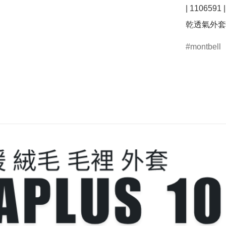
| 1106591
montbell