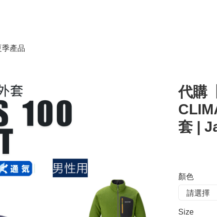
春夏季產品
代購【 
CLIM
套 | 
顏色
Size