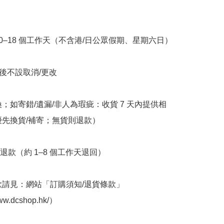
10–18 個工作天（不含港/日公眾假期、星期六日）

立後不設取消/更改

換；如寄錯/遺漏/非人為瑕疵：收貨 7 天內提供相
優先換貨/補寄；無貨則退款）

退款（約 1–8 個工作天退回）

條款請見：網站「訂購須知/退貨條款」
ww.dcshop.hk/）
