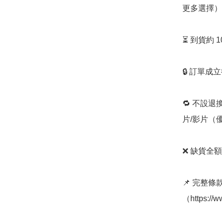
更多選擇）

⏳ 到貨約 
🔒 訂單成
🔁 不設退
片/影片（
❌ 缺貨全額
📌 完整
（https://w