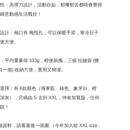
展性：高彈力設計，活動自如，郁嚟郁去都唔會覺得
鍾意動感生活嘅你！

心設計：袖口有 拇指孔，可以保暖手背，寒冷日子
更方便。

：平均重量得 333g，輕便易攜，三個 拉鏈袋 (腰
前一個) 收納方便，實用又簡潔。

碼選擇：有 6款顏色（海軍藍、綠色、象牙白、橙
深灰），尺碼由 S 去到 XXL，仲有加寬版，任何
靚！

  詳細資料，請看最後一張圖 （今年加入咗 XXL size，