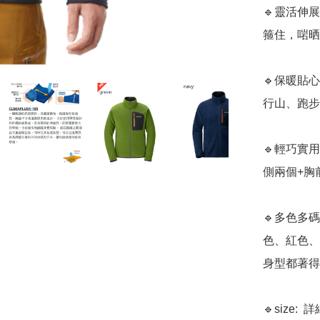
🔹靈活伸
箍住，啱晒
🔹保暖貼
行山、跑步
🔹輕巧實用
側兩個+胸
🔹多色多
色、紅色、
身型都著得
🔹size: