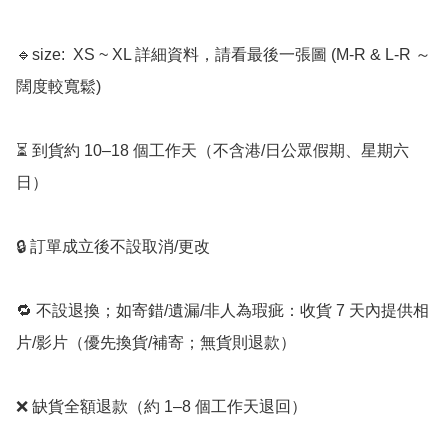
🔹size:  XS ~ XL 詳細資料，請看最後一張圖 (M-R & L-R ～
闊度較寬鬆)

⏳ 到貨約 10–18 個工作天（不含港/日公眾假期、星期六
日）

🔒 訂單成立後不設取消/更改

🔁 不設退換；如寄錯/遺漏/非人為瑕疵：收貨 7 天內提供相
片/影片（優先換貨/補寄；無貨則退款）

❌ 缺貨全額退款（約 1–8 個工作天退回）
