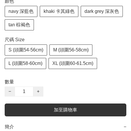
顏色
navy 深藍色
khaki 卡其綠色
dark grey 深灰色
tan 棕褐色
尺碼 Size
S (頭圍54-56cm)
M (頭圍56-58cm)
L (頭圍58-60cm)
XL (頭圍60-61.5cm)
數量
−
+
加至購物車
簡介
−