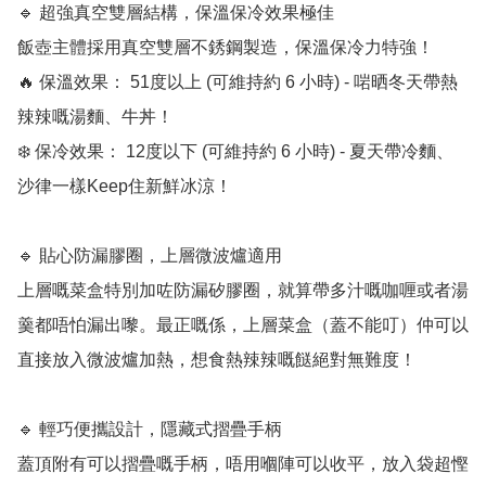
🔹 超強真空雙層結構，保溫保冷效果極佳

飯壺主體採用真空雙層不銹鋼製造，保溫保冷力特強！

🔥 保溫效果： 51度以上 (可維持約 6 小時) - 啱晒冬天帶熱
辣辣嘅湯麵、牛丼！

❄️ 保冷效果： 12度以下 (可維持約 6 小時) - 夏天帶冷麵、
沙律一樣Keep住新鮮冰涼！

🔹 貼心防漏膠圈，上層微波爐適用

上層嘅菜盒特別加咗防漏矽膠圈，就算帶多汁嘅咖喱或者湯
羹都唔怕漏出嚟。最正嘅係，上層菜盒（蓋不能叮）仲可以
直接放入微波爐加熱，想食熱辣辣嘅餸絕對無難度！

🔹 輕巧便攜設計，隱藏式摺疊手柄

蓋頂附有可以摺疊嘅手柄，唔用嗰陣可以收平，放入袋超慳