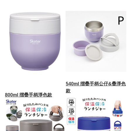
540ml 摺疊手柄公仔&疊淨色
款
800ml 摺疊手柄淨色款