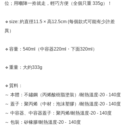
位；用嗰陣一拎就走，輕巧方便（全個只重 335g）！

🔹size: 約直徑11.5 × 高12.5cm (每個款式可能有少許差
異）

🔹容量：540ml（中容器220ml・下面320ml）

🔹重量：大約333g

🔹質料：

～ 本體：不鏽鋼（丙烯酸樹脂塗裝）/耐熱溫度-20 - 140度

～ 蓋子：聚丙烯（中材：泡沫塑膠）/耐熱溫度-20 - 140度

～ 中容器、中容器蓋子：聚丙烯/耐熱溫度-20 - 140度

～ 包裝：矽橡膠/耐熱溫度-20 -  140度
