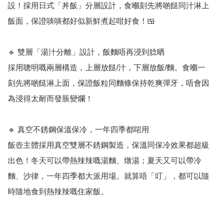
設！採用日式「丼飯」分層設計，食嗰刻先將啲餸同汁淋上
飯面，保證啖啖都好似新鮮煮起咁好食！🍱

🔹 雙層「湯汁分離」設計，飯麵唔再浸到腍晒

採用聰明嘅兩層構造，上層放餸/汁，下層放飯/麵。食嗰一
刻先將啲餸淋上面，保證飯粒同麵條保持乾爽彈牙，唔會因
為浸得太耐而發脹變爛！

🔹 真空不銹鋼保溫保冷，一年四季都啱用

飯壺主體採用真空雙層不銹鋼製造，保溫同保冷效果都超級
出色！冬天可以帶熱辣辣嘅湯麵、燉湯；夏天又可以帶冷
麵、沙律，一年四季都大派用場。就算唔「叮」，都可以隨
時隨地食到熱辣辣嘅住家飯。
