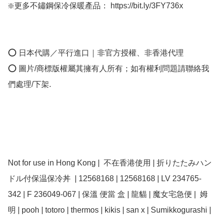
❇️更多不鏽鋼保冷保暖產品： https://bit.ly/3FY736x

⭕ 日本代購／平行進口｜非官方授權、非香港代理

⭕ 圖片/商標版權屬其擁有人所有；如有權利問題請聯絡我
們處理/下架.

Not for use in Hong Kong |  不在香港使用 | 折りたたみハン
ドル付保温保冷丼  | 12568168 | 12568168 | LV 234765-
342 | F 236049-067 | 保溫 便當 盒 | 龍貓 | 魔女宅急便 |  姆
明 | pooh | totoro | thermos | kikis | san x | Sumikkogurashi | 