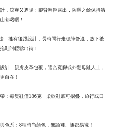
設計，涼爽又遮陽：腳背輕輕露出，防曬之餘保持清
山都啱曬！

Y穿法：擁有後跟設計，長時間行走穩陣舒適，放下後
拖鞋咁輕鬆出街！

腳設計：親膚皮革包覆，適合寬腳或外翻母趾人士，
更自在！

攜帶：每隻鞋僅186克，柔軟鞋底可摺疊，旅行或日
式與色系：8種時尚顏色，無論褲、裙都易襯！
