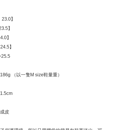
 23.0】

3.5】 

.0】 

24.5】

25.5

86g （以一隻M size鞋量重）

.5cm

成皮
