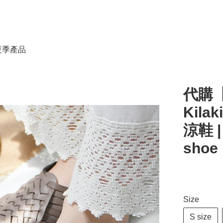
春夏季產品
代購【
Kil
涼鞋 |
shoe 
Size
S size