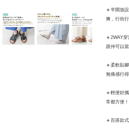
🔹半開放
爽，行街行
🔹2WA
跟仲可以當
🔹柔軟貼
無痛感行得
🔹輕便好
常都方便！

🔹百搭款