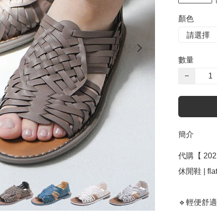
顏色
數量
−
簡介
代購【 202
休閒鞋 | flat 
🔹輕便舒適