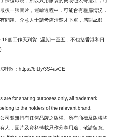
為了保護環境，所以只用膠袋的簡易包裝寄送出，可
最後一張圖片，運輸過程中，可能會有壓扁情況，
有問題。介意人士請考慮清楚才下單，感謝🙏🏻

0-18個工作天到貨 ﻿ (星期一至五，不包括香港和日


：https://bit.ly/3S4avCE

 are for sharing purposes only, all trademark 
belong to the holders of the relevant brand.

 本公司並無持有任何品牌之版權。所有商標及版權均
有人，圖片及資料轉載只作分享用途，敬請留意。
