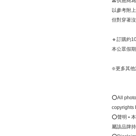
🔺供應商
以參考附上
但對穿著沒
🔹訂購約1
本公眾假期)
❇️更多其他涼鞋款
⭕All photos
copyrights 
⭕聲明 •
屬該品牌持