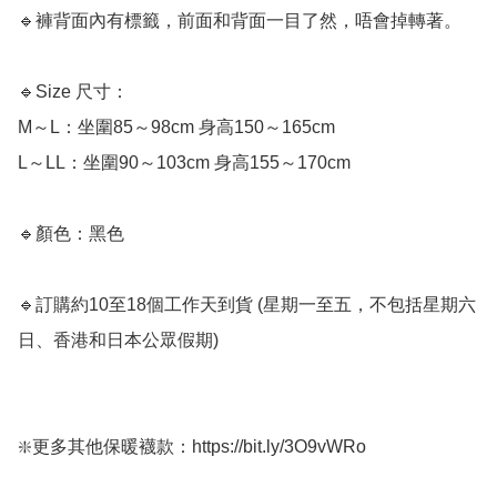
🔹褲背面內有標籤，前面和背面一目了然，唔會掉轉著。

🔹Size 尺寸：

M～L：坐圍85～98cm 身高150～165cm

L～LL：坐圍90～103cm 身高155～170cm

🔹顏色：黑色

🔹訂購約10至18個工作天到貨 (星期一至五，不包括星期六
日、香港和日本公眾假期) ﻿

❇️更多其他保暖襪款：https://bit.ly/3O9vWRo
