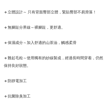
🔹立體設計～ 只有背面臀部立體，緊貼臀部不易滑落！

🔹無腳趾分界線～裸腳趾，更舒適。

🔹保濕成分～加入舒適的山茶油，觸感柔滑

🔹難起毛粒～使用獨有的紗線製成，經過長時間穿着，仍然
保持良好狀態。

🔹防靜電加工

🔹抗菌除臭加工
