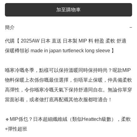
加至購物車
簡介
−
代購【 2025AW 日本 直送 日本製 MIP 料 輕盈 柔軟 舒適 
保暖樽領衫 made in japan turtleneck long sleeve 】

喺寒冷嘅冬季，點樣可以保持溫暖同時保持時尚？呢款MIP
物料保暖上衣係你嘅最佳選擇，佢唔單止保暖，仲具備柔軟
高彈性，令你喺寒冷嘅天氣下保持舒適同自在。無論你單穿
當面衫着，或者做打底再配襯其他衣服都咁適合！

🔹MIP係乜？日本超細纖維絨（類似Heattech級數），柔軟
+彈性超班
