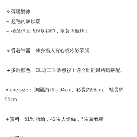
 🔹薄暖雙修：

～ 起毛內層鎖暖

～ 極薄但又唔現底衫印，單著唔尷尬！

 🔹疊著神器：薄身攝入背心或冷衫零脹

 🔹多款顏色，OL返工啱晒襯衫！適合唔同風格嘅搭配。

🔹one size： 胸圍約79～94cm、衫長約56cm、 袖長約
55cm

🔹質料：51% 腈綸，42% 人造絲，7% 聚氨酯
