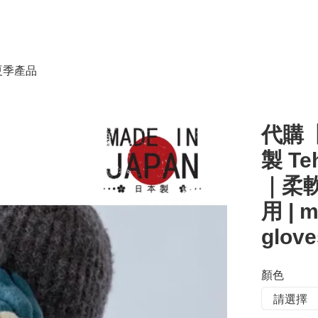
春夏季產品
代購【
製 Te
｜柔
用 | m
glove
顏色