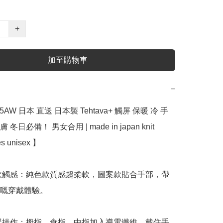
+
加至購物車
−
5AW 日本 直送 日本製 Tehtava+ 觸屏 保暖 冷 手
日必備！ 男女合用 | made in japan knit 
es unisex 】

柔軟觸感：純色款質感超柔軟，圖案款貼合手部，帶
嘅穿戴體驗。

觸屏操作：拇指、食指、中指加入導電纖維，戴住手