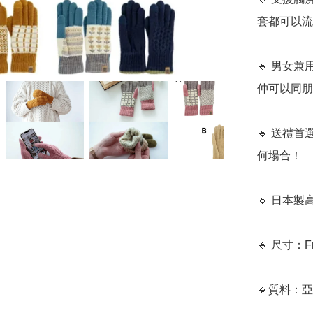
套都可以流
🔹 男女兼
仲可以同朋
🔹 送禮
何場合！

🔹 日本
🔹 尺寸：F
🔹質料：