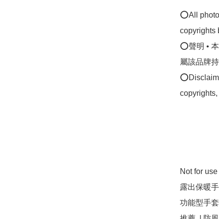
⭕All photos
copyrights 
⭕聲明 •
屬該品牌持
⭕Disclaimer
copyrights,
Not for u
露出保暖手套
功能型手套 
推薦  | 