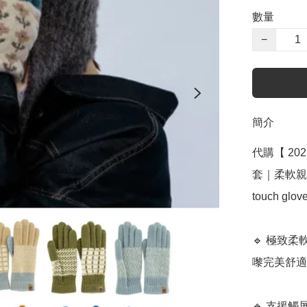
數量
−
簡介
代購【 202
套｜柔軟親膚 冬
touch glov
🔹 極致
嚟完美舒適
🔹 支援