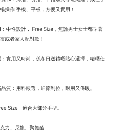
暢操作 手機、平板，方便又實用！

用：中性設計， Free Size，無論男士女士都啱著，
友或者家人配對款！

首選：實用又時尚，係冬日送禮嘅貼心選擇，啱晒任
製高品質：用料嚴選，細節到位，耐用又保暖。

ree Size，適合大部分手型。

亞克力、尼龍、聚氨酯
