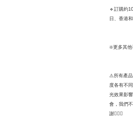
🔹訂購約
日、香港和日
❇️更多其他手套
⚠️所有產
度各有不同
光效果影響
會，我們不
謝🙇🏼‍♀️
