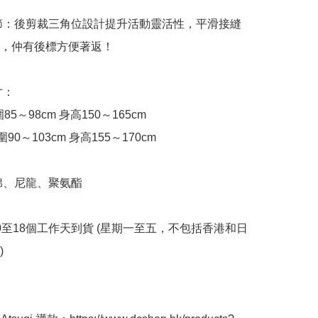
細節：後剪裁三角位設計提升活動靈活性，平滑接縫
，仲有後標方便著返！

寸：

5～98cm 身高150～165cm

90～103cm 身高155～170cm

棉、尼龍、聚氨酯

10至18個工作天到貨 (星期一至五，不包括香港和日

