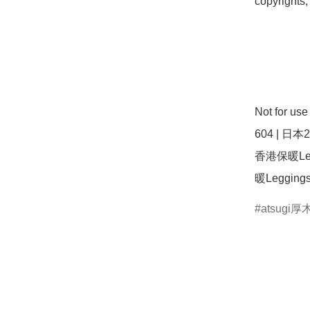
copyrights,
Not for u
604 | 日本
香港保暖Legg
暖Leggin
atsugi厚