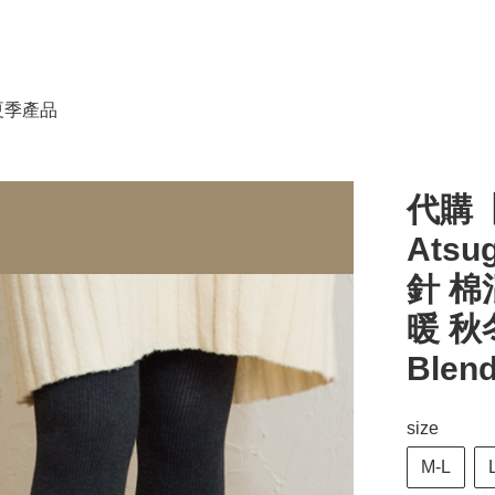
春夏季產品
代購【
Atsug
針 棉
暖 秋
Blen
size
M-L