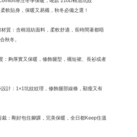
o Comfort專注冬季保暖，呢款 210D棉混坑紋
gs，柔軟貼身，保暖又易襯，秋冬必備之選！

親膚材質：含棉混紡面料，柔軟舒適，長時間著都唔
合秋冬。

0D厚度：夠厚實又保暖，修飾腿型，襯短裙、長衫或者
修身設計：1×1坑紋紋理，修飾腿部線條，顯瘦又有
分長剪裁：剛好包住腳踝，完美保暖，全日都Keep住溫