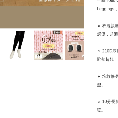
全新Hott
Leggin
🔹 棉混
焗促，超適
🔹 21
靴都超靚！

🔹 坑紋
型。

🔹 10
暖。
