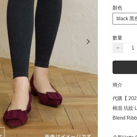
顏色
black 黑
數量
−
簡介
代購【 2025
棉混 坑紋 L
Blend Ribb