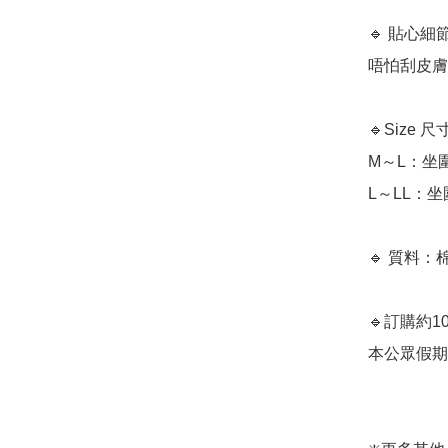
🔹 貼心
唔怕刮皮膚
🔹Size 尺
M～L：坐圍8
L～LL：坐圍
🔹 質料：
🔹訂購約
本公眾假期) ﻿