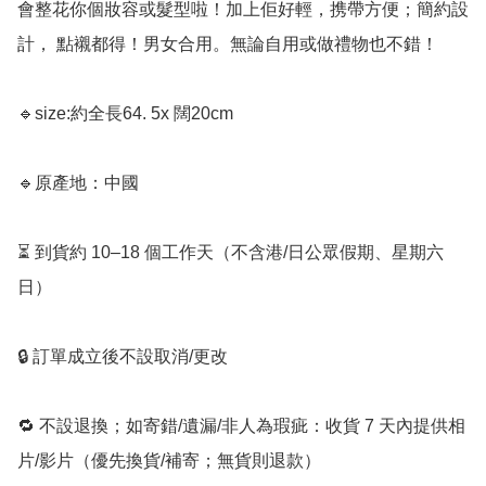
會整花你個妝容或髮型啦！加上佢好輕，携帶方便；簡約設
計， 點襯都得！男女合用。無論自用或做禮物也不錯！

🔹size:約全長64. 5x 闊20cm

🔹原產地：中國

⏳ 到貨約 10–18 個工作天（不含港/日公眾假期、星期六
日）

🔒 訂單成立後不設取消/更改

🔁 不設退換；如寄錯/遺漏/非人為瑕疵：收貨 7 天內提供相
片/影片（優先換貨/補寄；無貨則退款）
