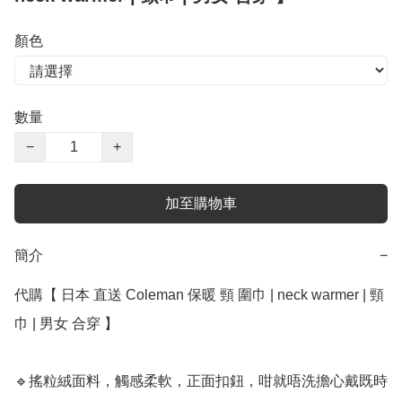
顏色
數量
−
+
加至購物車
簡介
−
代購【 日本 直送 Coleman 保暖 頸 圍巾 | neck warmer | 頸
巾 | 男女 合穿 】

🔹搖粒絨面料，觸感柔軟，正面扣鈕，咁就唔洗擔心戴既時