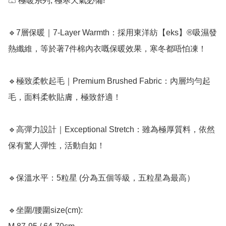
🩳 極暖系列, 極寒天氣必備!

🔹7層保暖｜7-Layer Warmth：採用東洋紡【eks】®吸濕發
熱纖維，等於著7件棉內衣嘅保暖效果，寒冬都唔怕凍！

🔹極致柔軟起毛｜Premium Brushed Fabric：內層均勻起
毛，面料柔軟貼膚，極致舒適！

🔹高彈力設計｜Exceptional Stretch：雖為極厚質料，依然
保有驚人彈性，活動自如！

🔹保溫水平：5粒星 (分為五個等級，五粒星為最高）

🔹坐圍/腰圍size(cm): 
