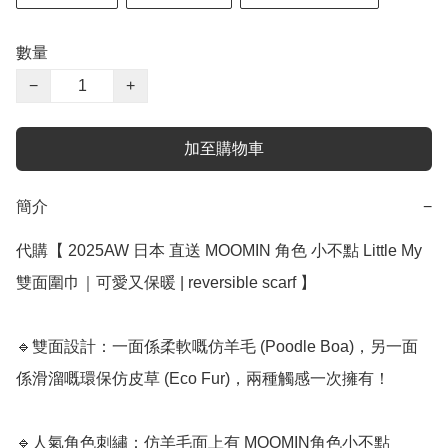
數量
−
+
加至購物車
簡介
−
代購【 2025AW 日本 直送 MOOMIN 角色 小不點 Little My 
雙面圍巾｜可愛又保暖 | reversible scarf 】

🔹雙面設計：一面係柔軟嘅仿羊毛 (Poodle Boa)，另一面
係滑溜嘅環保仿皮草 (Eco Fur)，兩種觸感一次擁有！

🔹人氣角色刺繡：仿羊毛面上有 MOOMIN角色小不點 