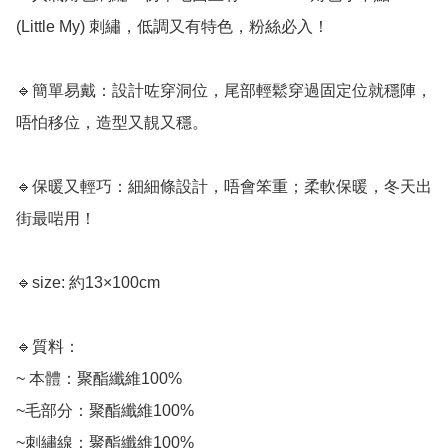
(Little My) 刺繡，低調又有特色，粉絲必入！

🔹簡單易戴：設計咗穿洞位，尾部輕鬆穿過固定位就穩陣，
唔怕移位，造型又靚又穩。

🔹保暖又輕巧：細細條設計，唔會笨重；柔軟保暖，冬天出
街最啱用！

🔹size: 約13×100cm

🔹質料：

~ 本體：聚酯纖維100%

~毛部分：聚酯纖維100%

~刺繡線：聚酯纖維100%
