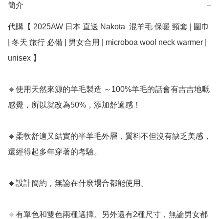
簡介
−
代購【 2025AW 日本 直送 Nakota  混羊毛 保暖 頸套 | 圍巾 
| 冬天 旅行 必備 | 男女合用 | microboa wool neck warmer | 
unisex 】

🔹使用天然來源的羊毛製造 ～100%羊毛的話會有吉吉地嘅
感覺，所以就改為50%，添加舒適感！

🔹柔軟舒適又結實的半羊毛外層，質料不但沒有缺乏美感，
還經得起多年穿著的考驗。

🔹設計簡約，無論在什麼場合都能使用。

🔹有單色和雙色兩種選擇。另外還有2種尺寸，無論男女都