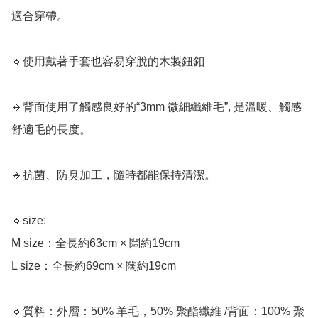
適合穿帶。

🔹使用戴著手套也容易穿脫的木製鈕釦

🔹背面使用了觸感良好的“3mm 微細纖維毛”, 是溫暖、觸感
舒適毛的長度。

🔹抗菌、防臭加工，隨時都能保持清潔。

🔹size:

M size：全長約63cm × 闊約19cm

L size：全長約69cm × 闊約19cm

🔹質料：外層：50% 羊毛，50% 聚酯纖維 /背面：100% 聚