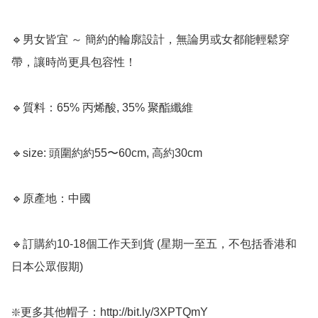
🔹男女皆宜 ～ 簡約的輪廓設計，無論男或女都能輕鬆穿
帶，讓時尚更具包容性！  

🔹質料：65% 丙烯酸, 35% 聚酯纖維

🔹size: 頭圍約約55〜60cm, 高約30cm

🔹原產地：中國

🔹訂購約10-18個工作天到貨 (星期一至五，不包括香港和
日本公眾假期) ﻿

❇️更多其他帽子：http://bit.ly/3XPTQmY
