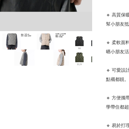
🔹 高質
幫小朋友抵
🔹 柔軟
晒小朋友活
🔹 可愛
點襯都靚。

🔹 方便
學帶住都超
🔹 易於