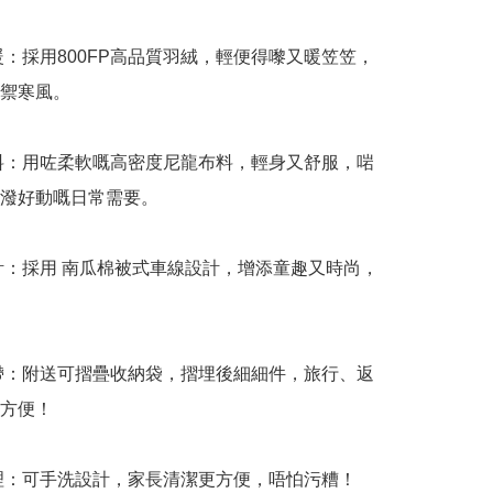
保暖：採用800FP高品質羽絨，輕便得嚟又暖笠笠，
禦寒風。

面料：用咗柔軟嘅高密度尼龍布料，輕身又舒服，啱
潑好動嘅日常需要。

設計：採用 南瓜棉被式車線設計，增添童趣又時尚，
攜帶：附送可摺疊收納袋，摺埋後細細件，旅行、返
方便！

打理：可手洗設計，家長清潔更方便，唔怕污糟！
