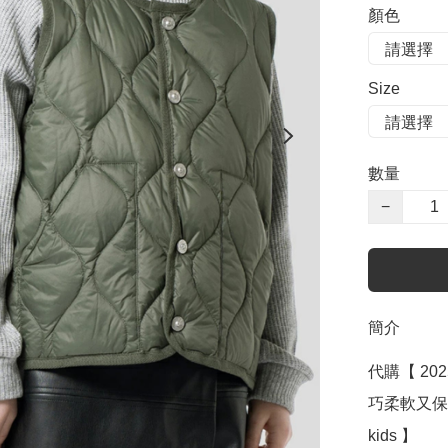
顏色
Size
數量
−
簡介
代購【 202
巧柔軟又保暖800
kids 】
