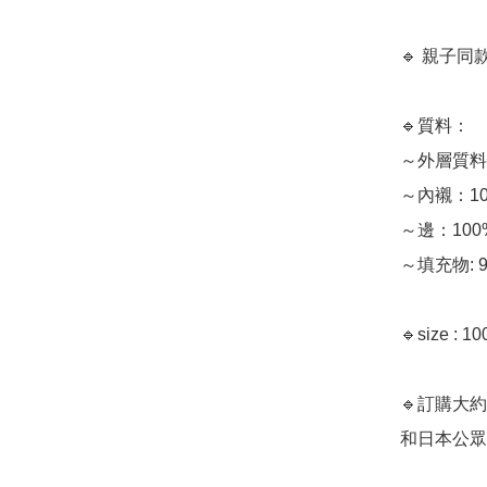
🔹 親子
🔹質料：

～外層質料：
～內襯：10
～邊：100%
～填充物: 9
🔹size :
🔹訂購大
和日本公眾假期