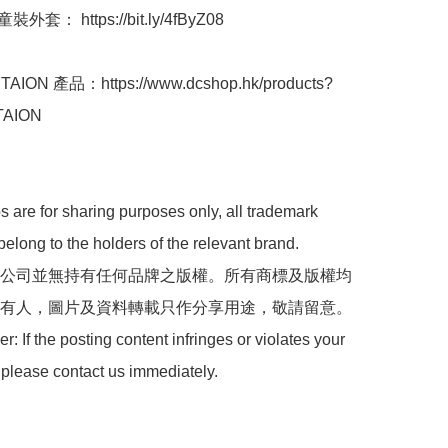
套： https://bit.ly/4fByZ08

ION 產品：https://www.dcshop.hk/products?
TAION

 are for sharing purposes only, all trademark 
belong to the holders of the relevant brand.

 本公司並無持有任何品牌之版權。所有商標及版權均
有人，圖片及資料轉載只作分享用途，敬請留意。

: If the posting content infringes or violates your 
 please contact us immediately.
