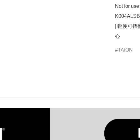
Not for u
K004AL
| 輕便可摺
心
TAION