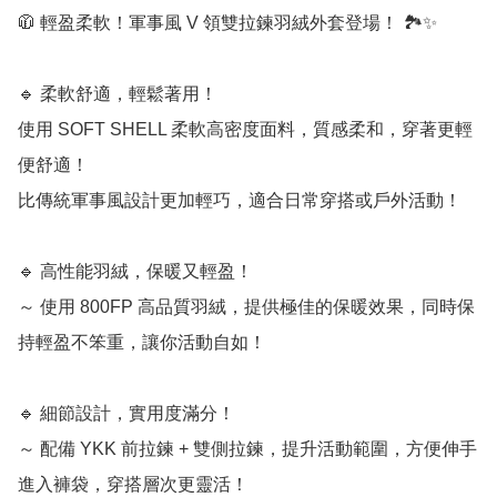
🧥 輕盈柔軟！軍事風 V 領雙拉鍊羽絨外套登場！ 🏞️✨

🔹 柔軟舒適，輕鬆著用！

使用 SOFT SHELL 柔軟高密度面料，質感柔和，穿著更輕
便舒適！

比傳統軍事風設計更加輕巧，適合日常穿搭或戶外活動！

🔹 高性能羽絨，保暖又輕盈！

～ 使用 800FP 高品質羽絨，提供極佳的保暖效果，同時保
持輕盈不笨重，讓你活動自如！

🔹 細節設計，實用度滿分！

～ 配備 YKK 前拉鍊 + 雙側拉鍊，提升活動範圍，方便伸手
進入褲袋，穿搭層次更靈活！
