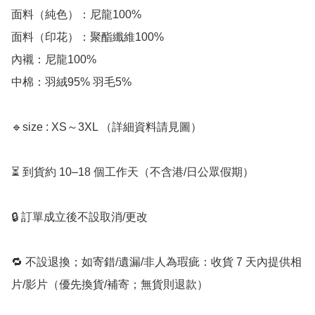
面料（純色）：尼龍100%

面料（印花）：聚酯纖維100%

內襯：尼龍100%

中棉：羽絨95% 羽毛5%

🔹size : XS～3XL （詳細資料請見圖）

⏳ 到貨約 10–18 個工作天（不含港/日公眾假期）

🔒 訂單成立後不設取消/更改

🔁 不設退換；如寄錯/遺漏/非人為瑕疵：收貨 7 天內提供相
片/影片（優先換貨/補寄；無貨則退款）
