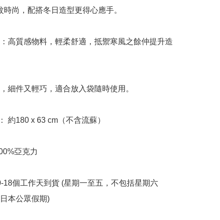
格紋時尚，配搭冬日造型更得心應手。

暖：高質感物料，輕柔舒適，抵禦寒風之餘仲提升造
暖，細件又輕巧，適合放入袋隨時使用。

ze： 約180 x 63 cm（不含流蘇）

00%亞克力

0-18個工作天到貨﻿ (星期一至五，不包括星期六
本公眾假期) ﻿
