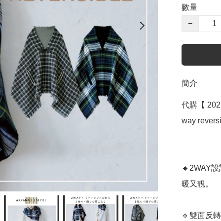
數量
−
簡介
代購【 202
way reversi
🔹2WA
暖又靚。

🔹雙面反