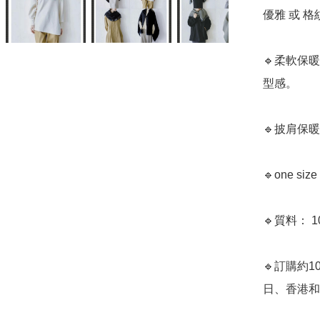
優雅 或 
🔹柔軟保
型感。

🔹披肩保
🔹one si
🔹質料： 1
🔹訂購約1
日、香港和日