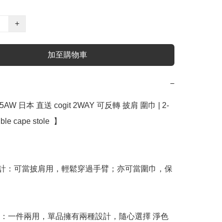
+
加至購物車
−
5AW 日本 直送 cogit 2WAY 可反轉 披肩 圍巾 | 2-
ble cape stole  】

Y設計：可當披肩用，輕鬆穿過手臂；亦可當圍巾，保
轉：一件兩用，單品擁有兩種設計，隨心選擇 淨色