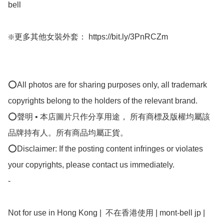
bell

❇️更多其他女裝外套： https://bit.ly/3PnRCZm

⭕All photos are for sharing purposes only, all trademark 
copyrights belong to the holders of the relevant brand.

⭕聲明 • 本店圖片只作分享用途， 所有商標及版權均屬該
品牌持有人。所有商品均屬正貨。

⭕Disclaimer: If the posting content infringes or violates 
your copyrights, please contact us immediately.

-

Not for use in Hong Kong |  不在香港使用 | mont-bell jp | 