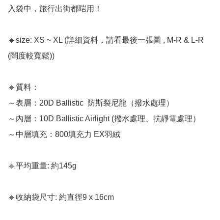
入袋中，旅行出街都啱用！

🔹size: XS ~ XL (詳細資料，請看最後一張圖 , M-R & L-R 
(闊度較寬鬆))

🔹質料： 

～表層：20D Ballistic  防斯裂尼龍（撥水處理）

～內層：10D Ballistic Airlight (撥水處理、抗靜電處理）

～中層填充：800填充力 EX羽絨

🔹平均重量: 約145g 

🔹收納袋尺寸: 約直徑9 x 16cm 
