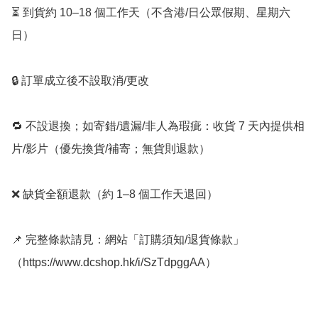
⏳ 到貨約 10–18 個工作天（不含港/日公眾假期、星期六
日）

🔒 訂單成立後不設取消/更改

🔁 不設退換；如寄錯/遺漏/非人為瑕疵：收貨 7 天內提供相
片/影片（優先換貨/補寄；無貨則退款）

❌ 缺貨全額退款（約 1–8 個工作天退回）

📌 完整條款請見：網站「訂購須知/退貨條款」
（https://www.dcshop.hk/i/SzTdpggAA）
