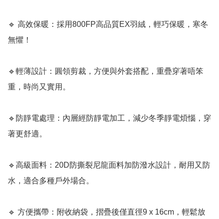
🔹 高效保暖：採用800FP高品質EX羽絨，輕巧保暖，寒冬
無懼！

🔹輕薄設計：圓領剪裁，方便與外套搭配，重疊穿著唔笨
重，時尚又實用。

🔹防靜電處理：內層經防靜電加工，減少冬季靜電煩惱，穿
著更舒適。

🔹高級面料：20D防撕裂尼龍面料加防潑水設計，耐用又防
水，適合多種戶外場合。

🔹 方便攜帶：附收納袋，摺疊後僅直徑9 x 16cm，輕鬆放