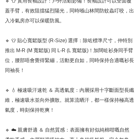
🔹 👕 實用長袖設計：戶外活動必備！長袖設計可以全面覆
蓋手臂，有效阻擋猛烈陽光，同時喺山林間防蚊蟲叮咬，出
入冷氣房亦可以保暖防風。

🔹 👕 貼心寬鬆版型 (R-Size) 選擇：除咗標準尺寸，仲特別
推出 M-R (M 寬鬆版) 同 L-R (L 寬鬆版)！加闊咗衫身同手臂
位，腰部唔會覺得緊繃，活動更自如，同時保持合適嘅衫長
同袖長！

🔹 💧 極速吸汗速乾 ＆ 高透氣度：內層採用十字斷面型長纖
維，極速吸水並向外擴散。就算流晒汗，都一樣保持極高透
氣度，時刻保持乾爽！

🔹 ☁️ 親膚舒適 ＆ 自然質感：表面擁有好似純棉咁嘅自然