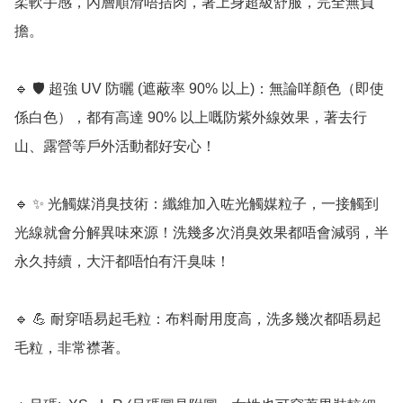
柔軟手感，內層順滑唔拮肉，著上身超級舒服，完全無負
擔。

🔹 🛡️ 超強 UV 防曬 (遮蔽率 90% 以上)：無論咩顏色（即使
係白色），都有高達 90% 以上嘅防紫外線效果，著去行
山、露營等戶外活動都好安心！

🔹 ✨ 光觸媒消臭技術：纖維加入咗光觸媒粒子，一接觸到
光線就會分解異味來源！洗幾多次消臭效果都唔會減弱，半
永久持續，大汗都唔怕有汗臭味！

🔹 💪 耐穿唔易起毛粒：布料耐用度高，洗多幾次都唔易起
毛粒，非常襟著。
