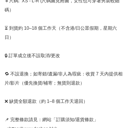
🔹尺碼:  XS - L-R (尺碼圖見附圖，女性也可穿著男裝較細
碼）

⏳ 到貨約 10–18 個工作天（不含港/日公眾假期，星期六
日）

🔒 訂單成立後不設取消/更改

🔁 不設退換；如寄錯/遺漏/非人為瑕疵：收貨 7 天內提供相
片/影片（優先換貨/補寄；無貨則退款）

❌ 缺貨全額退款（約 1–8 個工作天退回）

📌 完整條款請見：網站「訂購須知/退貨條款」