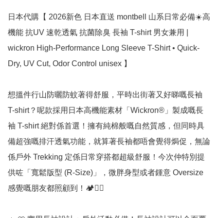
日本代購【 2026新色 日本直送 montbell 山系日常必備☀️高
機能 抗UV 速乾透氣 抗菌除臭 長袖 T-shirt 男女兼用 | 
wickron High-Performance Long Sleeve T-Shirt • Quick-
Dry, UV Cut, Odor Control unisex 】

想搵件行山防曬防蚊著得舒服，平時出街著又好睇嘅長袖 
T-shirt？呢款採用日本高機能素材「Wickron®」製成嘅長
袖 T-shirt 絕對係首選！擁有純棉般嘅自然質感，但同時具
備超強嘅排汗透氣功能，就算著長袖都唔會覺得焗促，無論
係戶外 Trekking 定係日常穿搭都超級舒服！今次仲特別提
供咗「寬鬆版型 (R-Size)」，微胖身型或者鍾意 Oversize 
感覺嘅朋友都照顧到！🏕️🚶‍♂️
