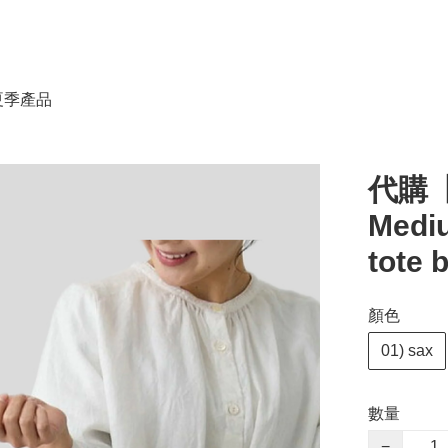
春夏季產品
代購【
Med
tote 
顏色
01) sax
數量
−