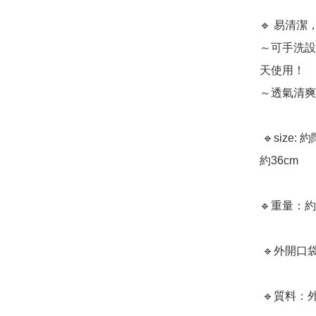
🔹 易清潔
～可手洗設
天使用！

～透氣清爽
 🔹size: 約闊W 46 (上) / 36 (下) × 高H30 × 深D12cm、手挽長
約36cm

🔹重量：約2
 🔹外開口袋1個、內開口袋1個

 🔹質料：外層：聚酯纖維 、手挽：合成皮革
