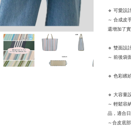
🔹 可愛設
～ 合成皮
還增加了實
🔹 雙面設
～ 前後袋
🔹 色彩
🔹 大容量
～ 輕鬆容納
品，適合日
～合皮底部