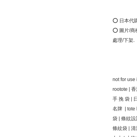
⭕ 日本代
⭕ 圖片/
處理/下架.

not for us
rootote |
手 挽 袋 | 日
名牌  | to
袋 | 條紋設
條紋袋 | 清