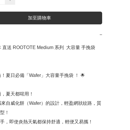
加至購物車
−
直送 ROOTOTE Medium 系列  大容量 手挽袋  
尚！夏日必備「Wafer」大容量手挽袋 ！ 🌟

適，夏天都啱用！

感來自威化餅（Wafer）的設計，輕盈網狀紋路，質
型！

手，即使炎熱天氣都保持舒適，輕便又易攜！
