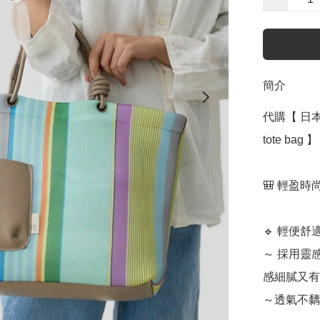
簡介
代購【 日本 
tote bag 】﻿﻿

🎒 輕盈時
🔹 輕便舒
～ 採用靈
感細膩又有
～透氣不黐