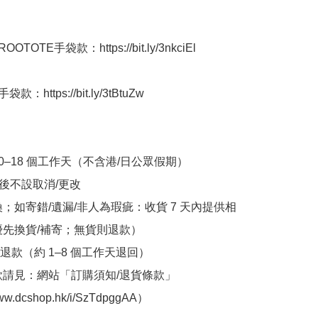
OTOTE手袋款：https://bit.ly/3nkciEl

：https://bit.ly/3tBtuZw

10–18 個工作天（不含港/日公眾假期）

立後不設取消/更改

換；如寄錯/遺漏/非人為瑕疵：收貨 7 天內提供相
優先換貨/補寄；無貨則退款）

退款（約 1–8 個工作天退回）

條款請見：網站「訂購須知/退貨條款」
www.dcshop.hk/i/SzTdpggAA）
