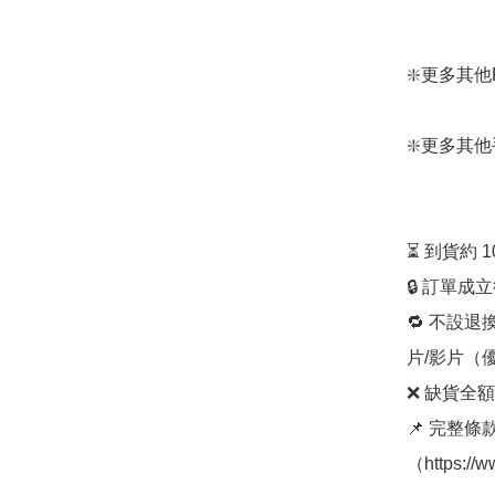
❇️更多其他RO
❇️更多其他手袋款
⏳ 到貨約 
🔒 訂單成
🔁 不設退
片/影片（
❌ 缺貨全額
📌 完整
（https://