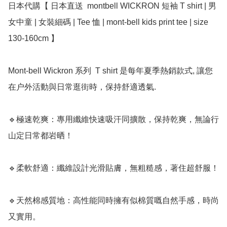
日本代購【 日本直送  montbell WICKRON 短袖 T shirt | 男
女中童 | 女裝細碼 | Tee 恤 | mont-bell kids print tee | size 
130-160cm 】

Mont-bell Wickron 系列  T shirt 是每年夏季熱銷款式, 讓您
在户外活動與日常逛街時，保持舒適透氣. 

🔹極速乾爽：專用纖維快速吸汗同擴散，保持乾爽，無論行
山定日常都岩晒！

🔹柔軟舒適：纖維設計光滑貼膚，無粗糙感，著住超舒服！

🔹天然棉感質地：高性能同時擁有似棉質嘅自然手感，時尚
又實用。
