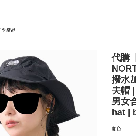
春夏季產品
代購【
NORT
撥水加工
夫帽 |
男女合用
hat |
顏色