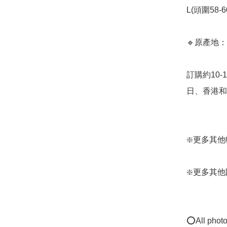
L(頭圍58-6
🔹原產地：
訂購約10
日、香港和日
❇️更多其他帽子：
❇️更多其他防晒
⭕All photos