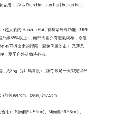
  | UV & Rain Hat | sun hat | bucket hat | 


Face 超人氣的 Horizo​​n Hat , 有防紫外線功能（UPF 
，防紫外線85%以上）, 頭部周圍亦有透氣網布，令佢
附有有可拆出來的帽繩，避免俾風吹走！ 又薄又
便，夏季户外活動時必備。

計, 約85g（以L碼量度）, 讓你戴足一天都覺得舒
  (前後)約7cm、(左右) 約7.5cm

用) :  S(頭圍54-56cm)、M(頭圍56-58cm) 、