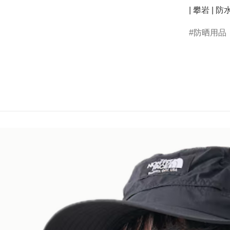
| 攀岩 | 防
防晒用品