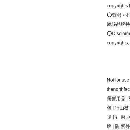
copyrights 
⭕聲明 •
屬該品牌持
⭕Disclaimer
copyrights,
Not for us
thenorthf
露營用品 | 登
包 | 行山杖 |
陽 帽 | 撥 水 
牌 | 防 紫外線 