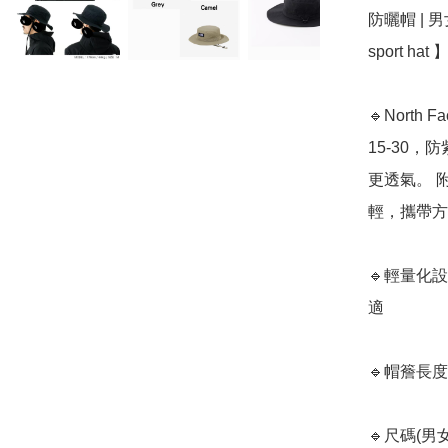
防曬帽 | 男女合用
sport hat 】
🔹North 
15-30
更透氣。 
輕，攜帶方
🔹輕量化設
適

🔹帽簷長度:
🔹尺碼(男女合