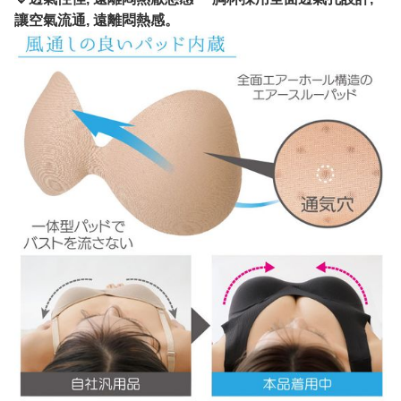
讓空氣流通, 遠離悶熱感。