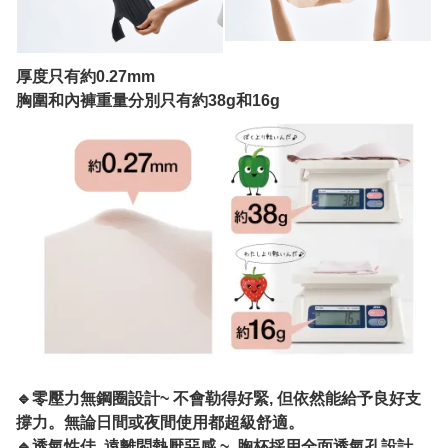
厚度只有約0.27mm
胸圍和內褲重量分別只有約38g和16g
🔹零壓力無鋼圈設計~ 不會勒得好緊, 但依然能給予良好支
撐力。無論日間或夜間使用都超級舒適。
🔹透氣性佳, 遠離悶熱厭惡感 ~ 胸杯採用全面透氣孔設計,