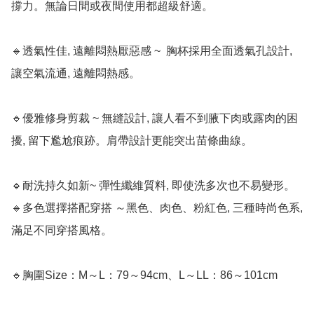
撐力。無論日間或夜間使用都超級舒適。

🔹透氣性佳, 遠離悶熱厭惡感 ~  胸杯採用全面透氣孔設計, 
讓空氣流通, 遠離悶熱感。

🔹優雅修身剪裁 ~ 無縫設計, 讓人看不到腋下肉或露肉的困
擾, 留下尷尬痕跡。肩帶設計更能突出苗條曲線。

🔹耐洗持久如新~ 彈性纖維質料, 即使洗多次也不易變形。

🔹多色選擇搭配穿搭 ～黑色、肉色、粉紅色, 三種時尚色系, 
滿足不同穿搭風格。

🔹胸圍Size：M～L：79～94cm、L～LL：86～101cm
