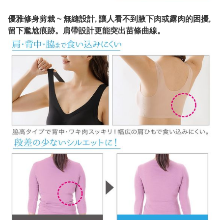
優雅修身剪裁 ~ 無縫設計, 讓人看不到腋下肉或露肉的困擾,
留下尷尬痕跡。肩帶設計更能突出苗條曲線。