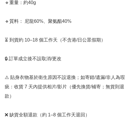
🔹重量：約40g

🔹質料： 尼龍60%、聚氨酯40%

⏳ 到貨約 10–18 個工作天（不含港/日公眾假期）

🔒 訂單成立後不設取消/更改

⚠️ 貼身衣物基於衛生原因不設退換；如寄錯/遺漏/非人為瑕
疵：收貨 7 天內提供相片/影片（優先換貨/補寄；無貨則退
款）

❌ 缺貨全額退款（約 1–8 個工作天退回）
