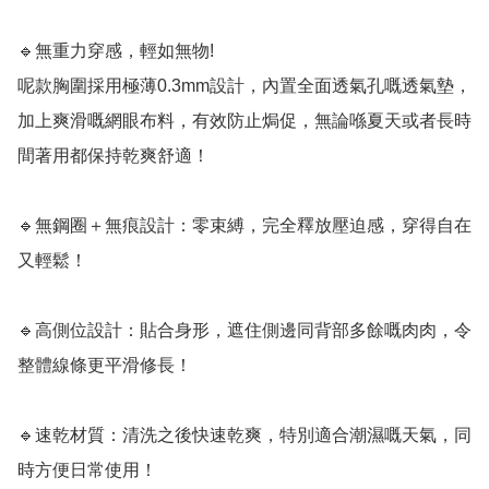
🔹無重力穿感，輕如無物!

呢款胸圍採用極薄0.3mm設計，內置全面透氣孔嘅透氣墊，
加上爽滑嘅網眼布料，有效防止焗促，無論喺夏天或者長時
間著用都保持乾爽舒適！  

🔹無鋼圈＋無痕設計：零束縛，完全釋放壓迫感，穿得自在
又輕鬆！ 

🔹高側位設計：貼合身形，遮住側邊同背部多餘嘅肉肉，令
整體線條更平滑修長！  

🔹速乾材質：清洗之後快速乾爽，特別適合潮濕嘅天氣，同
時方便日常使用！  
