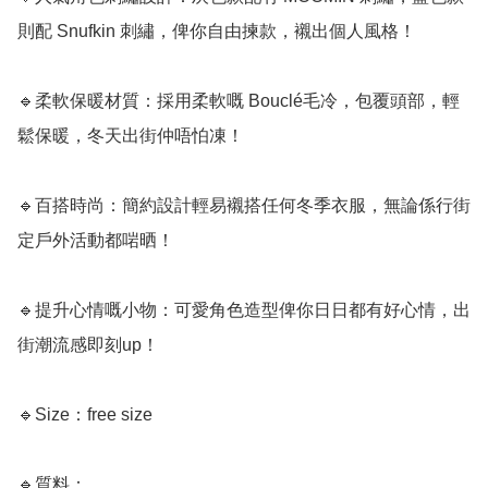
則配 Snufkin 刺繡，俾你自由揀款，襯出個人風格！

🔹柔軟保暖材質：採用柔軟嘅 Bouclé毛冷，包覆頭部，輕
鬆保暖，冬天出街仲唔怕凍！

🔹百搭時尚：簡約設計輕易襯搭任何冬季衣服，無論係行街
定戶外活動都啱晒！

🔹提升心情嘅小物：可愛角色造型俾你日日都有好心情，出
街潮流感即刻up！

🔹Size：free size

🔹質料：
