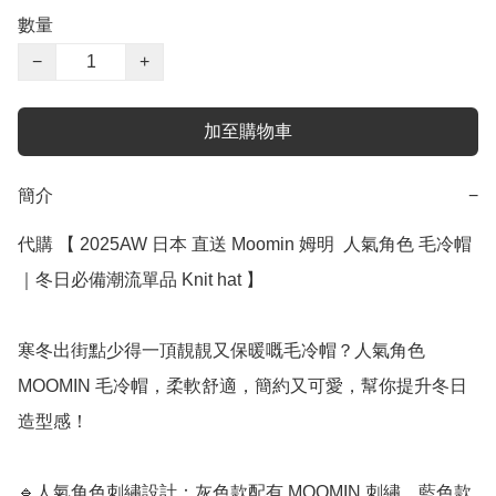
數量
−
+
加至購物車
簡介
−
代購 【 2025AW 日本 直送 Moomin 姆明  人氣角色 毛冷帽
｜冬日必備潮流單品 Knit hat 】

寒冬出街點少得一頂靚靚又保暖嘅毛冷帽？人氣角色 
MOOMIN 毛冷帽，柔軟舒適，簡約又可愛，幫你提升冬日
造型感！

🔹人氣角色刺繡設計：灰色款配有 MOOMIN 刺繡，藍色款