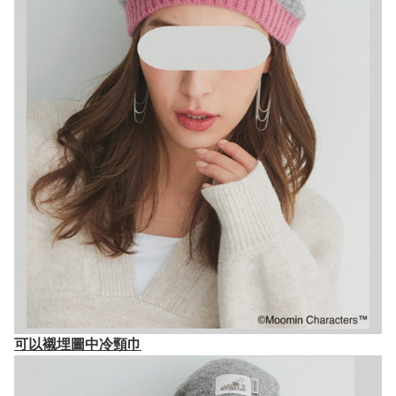
可以襯埋圖中冷頸巾