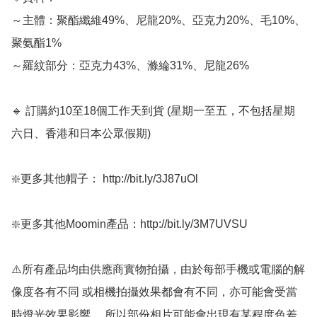
～主體：聚酯纖維49%、尼龍20%、亞克力20%、毛10%、
聚氨酯1%

～羅紋部分：亞克力43%、滌綸31%、尼龍26%

🔹 訂購約10至18個工作天到貨 (星期一至五，不包括星期
六日、香港和日本公眾假期) ﻿

❇️更多其他帽子： http://bit.ly/3J87uOl

❇️更多其他Moomin產品：http://bit.ly/3M7UVSU

⚠️所有產品均由供應商實物拍攝，由於每部手機或電腦的解
像度各有不同 或相機拍攝效果都會有不同，亦可能會受當
時燈光效果影響， 所以部份相片可能會出現有某程度色差