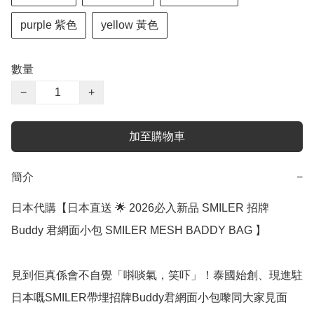
purple 紫色
yellow 黃色
數量
−
+
加至購物車
簡介
−
日本代購【日本直送 🌟 2026必入新品 SMILER 招牌 
Buddy 君網面小包 SMILER MESH BADDY BAG 】

見到佢真係會不自覺「唞啖氣，笑吓」！泰國始創、現進駐
日本嘅SMILER帶埋招牌Buddy君網面小包嚟同大家見面