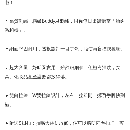
啦！

🔹高質刺繡：精緻Buddy君刺繡，同你每日出街擔當「治癒
系相棒」。

🔹網面堅固耐用，透視設計一目了然，唔使再盲摸摸搵嘢。

🔹超大容量：好睇又實用！雖然細細個，但極有深度，文
具、化妝品甚至護照都放得落。

🔹雙向拉鍊：W雙拉鍊設計，左右一拉即開，攞嘢手腳快到
極。

🔹附送S掛扣：扣喺大袋防放低，仲可以將唔同色扣埋一齊