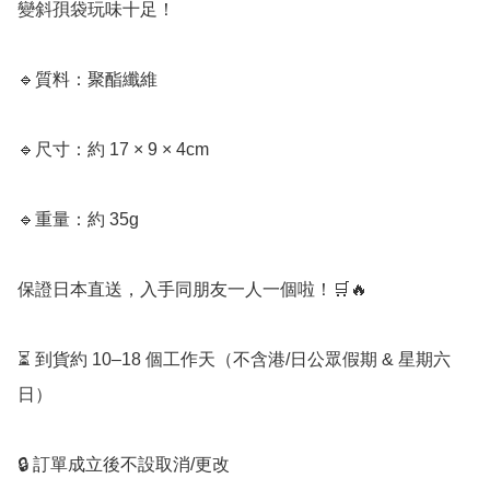
變斜孭袋玩味十足！

🔹質料：聚酯纖維 

🔹尺寸：約 17 × 9 × 4cm

🔹重量：約 35g

保證日本直送，入手同朋友一人一個啦！🛒🔥

⏳ 到貨約 10–18 個工作天（不含港/日公眾假期 & 星期六
日）

🔒 訂單成立後不設取消/更改
