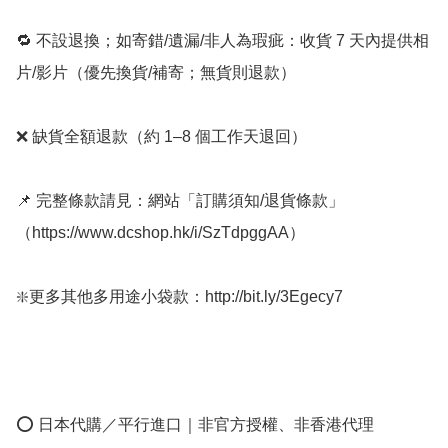
🔁 不設退換；如寄錯/遺漏/非人為瑕疵：收貨 7 天內提供相
片/影片（優先換貨/補寄；無貨則退款）

❌ 缺貨全額退款（約 1–8 個工作天退回）

📌 完整條款請見：網站「訂購須知/退貨條款」
（https://www.dcshop.hk/i/SzTdpggAA）

❇️更多其他多用途小袋款：http://bit.ly/3Egecy7

⭕ 日本代購／平行進口｜非官方授權、非香港代理
