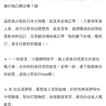
腩仔都凸晒出嚟？😱

誠意推介呢款日本大熱嘅「挺直美姿矯正帶」！只要簡單著
上身，就可以幫你拉開雙肩、挺直背脊。最讚嘅係佢採用咗
柔軟布料設計，完美解決傳統矯正帶「勒到腋下好痛」嘅死
穴，著全日都舒舒服服！✨

🔹 ✨ 一秒挺直，小腹瞬間收平：戴上後會自然產生向後拉
嘅力量，令你時刻保持背部挺直！姿勢一靚，連下腹都會自
然收緊，成個人即刻Sharp晒！

🔹 🦋 拉近肩胛骨，重塑迷人背部線條：針對性將肩胛骨向
中間聚攏，幫你打開胸腔，改善圓肩寒背，展現自信迷人嘅
氣質。
