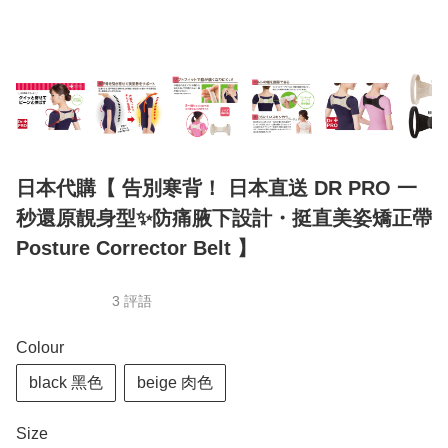
日本代購【 告別寒背！ 日本直送 DR PRO 一
秒還原靚身型✨防痛腋下設計・挺直美姿矯正帶
Posture Corrector Belt 】
3 評語
Colour
black 黑色
beige 肉色
Size