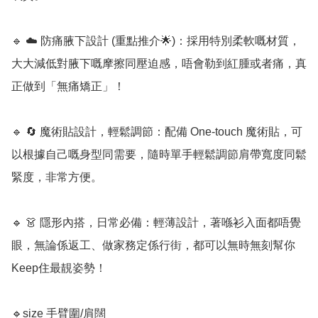
🔹 ☁️ 防痛腋下設計 (重點推介🌟)：採用特別柔軟嘅材質，
大大減低對腋下嘅摩擦同壓迫感，唔會勒到紅腫或者痛，真
正做到「無痛矯正」！

🔹 🔄 魔術貼設計，輕鬆調節：配備 One-touch 魔術貼，可
以根據自己嘅身型同需要，隨時單手輕鬆調節肩帶寬度同鬆
緊度，非常方便。

🔹 👗 隱形內搭，日常必備：輕薄設計，著喺衫入面都唔覺
眼，無論係返工、做家務定係行街，都可以無時無刻幫你
Keep住最靚姿勢！

🔹size 手臂圍/肩闊
