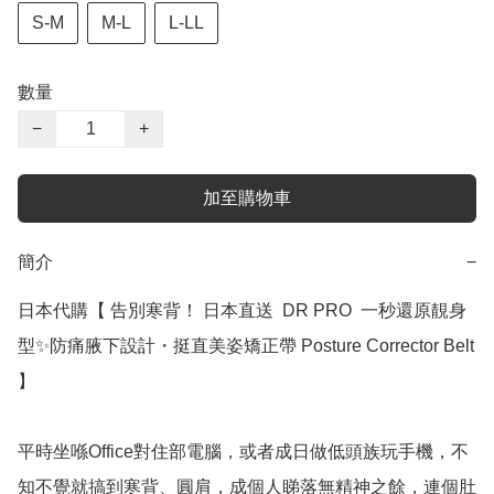
S-M
M-L
L-LL
數量
−
+
加至購物車
簡介
−
日本代購【﻿ 告別寒背！ 日本直送  DR PRO  一秒還原靚身
型✨防痛腋下設計・挺直美姿矯正帶 Posture Corrector Belt  
】

平時坐喺Office對住部電腦，或者成日做低頭族玩手機，不
知不覺就搞到寒背、圓肩，成個人睇落無精神之餘，連個肚