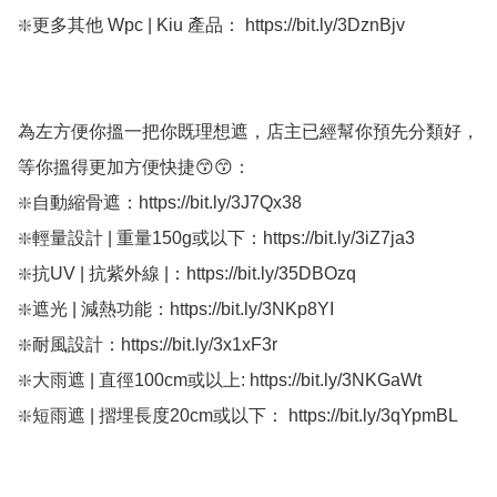
❇️更多其他 Wpc | Kiu 產品： https://bit.ly/3DznBjv

為左方便你搵一把你既理想遮，店主已經幫你預先分類好，
等你搵得更加方便快捷😙😙：

❇️自動縮骨遮：https://bit.ly/3J7Qx38

❇️輕量設計 | 重量150g或以下：https://bit.ly/3iZ7ja3

❇️抗UV | 抗紫外線 |：https://bit.ly/35DBOzq

❇️遮光 | 減熱功能：https://bit.ly/3NKp8YI

❇️耐風設計：https://bit.ly/3x1xF3r

❇️大雨遮 | 直徑100cm或以上: https://bit.ly/3NKGaWt

❇️短雨遮 | 摺埋長度20cm或以下： https://bit.ly/3qYpmBL
