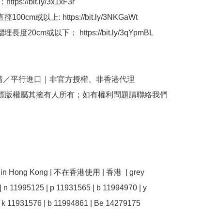
ps://bit.ly/3x1xF3r

徑100cm或以上: https://bit.ly/3NKGaWt

摺埋長度20cm或以下： https://bit.ly/3qYpmBL

購／平行進口｜非官方授權、非香港代理

商標版權屬其擁有人所有；如有權利問題請聯絡我們
se in Hong Kong | 不在香港使用 | 香港  | grey 
 n 11995125 | p 11931565 | b 11994970 | y 
 k 11931576 | b 11994861 | Be 14279175