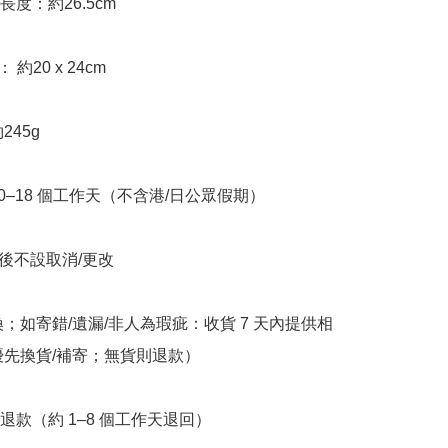
長度：約26.5cm

 約20 x 24cm 

45g

10–18 個工作天（不含港/日公眾假期）

立後不設取消/更改

換；如寄錯/遺漏/非人為瑕疵：收貨 7 天內提供相
優先換貨/補寄；無貨則退款）

退款（約 1–8 個工作天退回）
