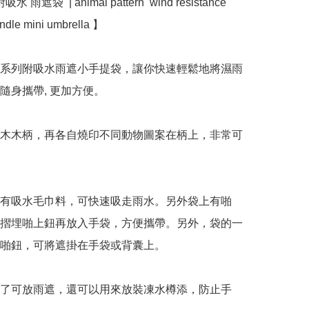
 雨遮袋  | animal pattern  wind resistance 
dle mini umbrella 】

案系列附吸水雨遮小手提袋，讓你快速輕鬆地將濕雨
隨身攜帶, 更加方便。

白木木柄，再各自燒印不同動物圖案在柄上，非常可
內有吸水毛巾料，可快速吸走雨水。另外袋上有啪
摺埋啪上鈕再放入手袋，方便攜帶。另外，袋的一
啪鈕，可將遮掛在手袋或背囊上。

除了可放雨遮，還可以用來放裝凍水樽添，防止手