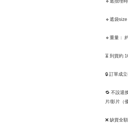
🔹遮摺埋時
🔹遮袋size：
🔹重量： 約2
⏳ 到貨約 
🔒 訂單成
🔁 不設退
片/影片（
❌ 缺貨全額