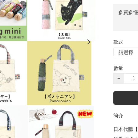
多買多慳
款式
數量
−
簡介
日本代購【﻿