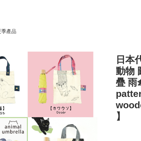
春夏季產品
日本代
動物 
疊 雨傘
patte
woode
】