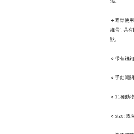
濕。

🔹遮骨使
維骨”, 
狀。

🔹帶有鈕
🔹手動開關

🔹11種動
🔹size: 