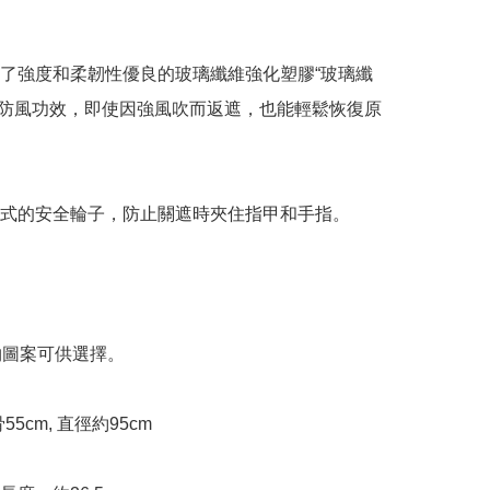
用了強度和柔韌性優良的玻璃纖維強化塑膠“玻璃纖
具有防風功效，即使因強風吹而返遮，也能輕鬆恢復原
釦式的安全輪子，防止關遮時夾住指甲和手指。

物圖案可供選擇。

親骨55cm, 直徑約95cm
