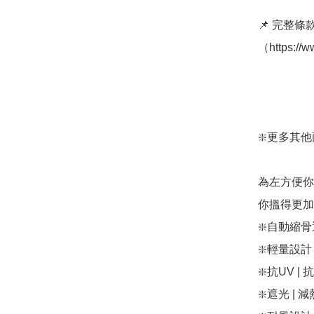
📌 完整
（https://
❇️更多其他雨傘款
為左方便你
你搵得更加方
❇️自動縮骨遮：h
❇️輕量設計 | 
❇️抗UV | 抗
❇️遮光 | 減熱