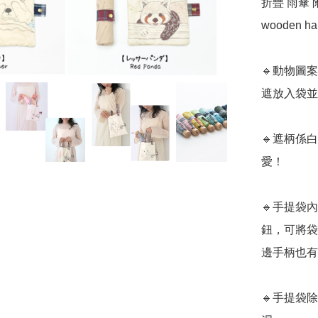
折疊 雨傘 附吸水
wooden han
🔹動物圖
遮放入袋並
🔹遮柄係
愛！

🔹手提袋
鈕，可將袋
邊手柄也有
🔹手提袋