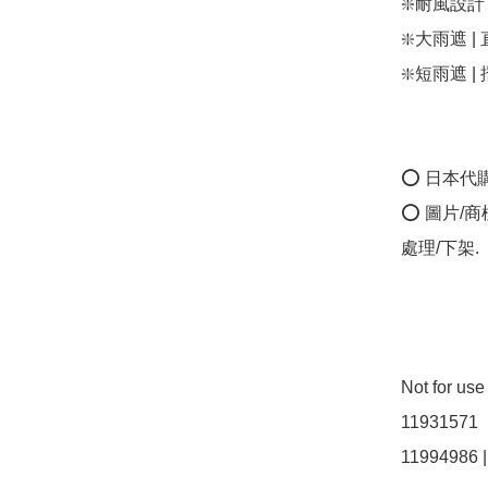
❇️耐風設計：htt
❇️大雨遮 | 直
❇️短雨遮 | 
⭕ 日本代
⭕ 圖片/
處理/下架.

Not for u
11931571  |
11994986 |