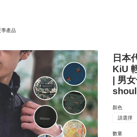
春夏季產品
日本代
KiU
| 男女合
shoul
顏色
數量