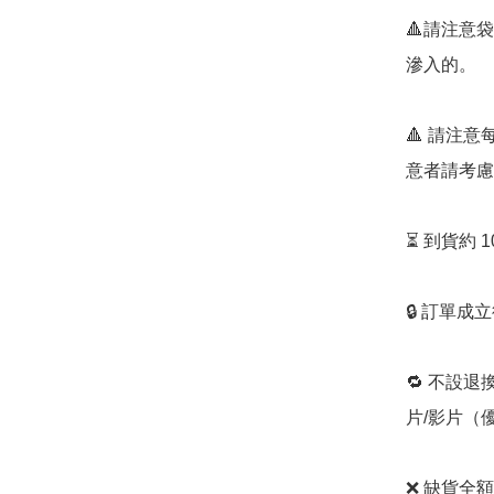
🔺請注意
滲入的。

🔺 請注
意者請考慮
⏳ 到貨約 
🔒 訂單成
🔁 不設退
片/影片（
❌ 缺貨全額