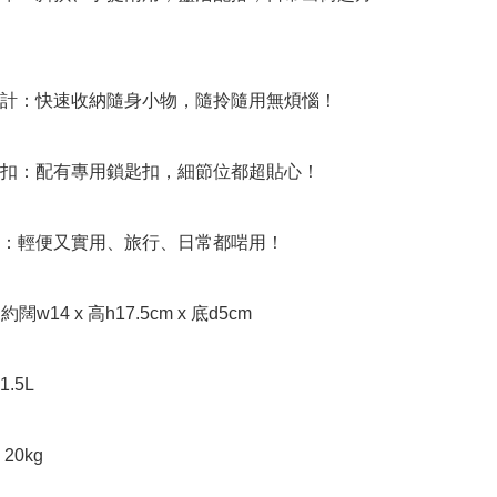
設計：快速收納隨身小物，隨拎隨用無煩惱！

掛扣：配有專用鎖匙扣，細節位都超貼心！

搭：輕便又實用、旅行、日常都啱用！

 約闊w14 x 高h17.5cm x 底d5cm

.5L

0kg
