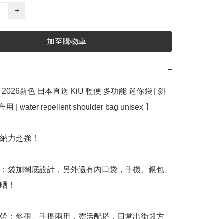
+
加至購物車
−
2026新色 日本直送 KiU 輕便 多功能 迷你袋 | 斜
| water repellent shoulder bag unisex 】

納力超強！

人：袋加闊底設計，另外還有內口袋，手機、銀包、
晒！

肩帶：斜孭、手提兩用，靈活配搭，日常出街超方