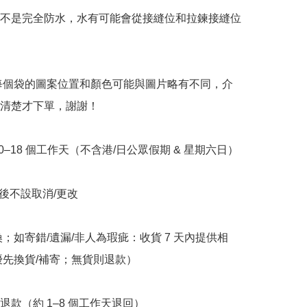
袋不是完全防水，水有可能會從接縫位和拉鍊接縫位
意每個袋的圖案位置和顏色可能與圖片略有不同，介
清楚才下單，謝謝！

10–18 個工作天（不含港/日公眾假期 & 星期六日）

立後不設取消/更改

換；如寄錯/遺漏/非人為瑕疵：收貨 7 天內提供相
優先換貨/補寄；無貨則退款）

退款（約 1–8 個工作天退回）
