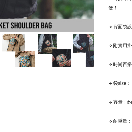
便！

🔹背面袋
🔹附實用
🔹時尚百
🔹袋size：
🔹容量：約1
🔹耐重量： 2