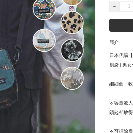
−
簡介
日本代購【﻿ 
孭袋 | 男女合用 
細細個，收
🔹容量驚
鎖匙都放得
🔹可拆除