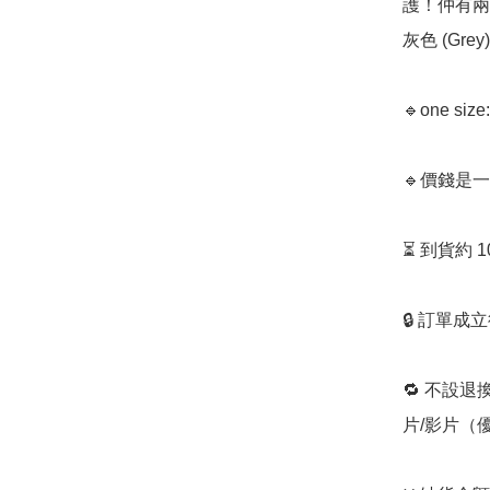
護！仲有兩
灰色 (Grey)
🔹one siz
🔹價錢是一
⏳ 到貨約 
🔒 訂單成
🔁 不設退
片/影片（