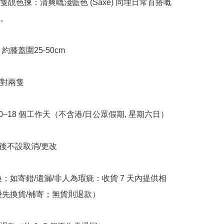
隻靚色揀：清爽嘅淺藍色 (Saxe) 同埋日常百搭嘅
。

e: 約膝蓋圍25-50cm

對兩隻

10–18 個工作天（不含港/日公眾假期, 星期六日）

立後不設取消/更改

換；如寄錯/遺漏/非人為瑕疵：收貨 7 天內提供相
優先換貨/補寄；無貨則退款）
