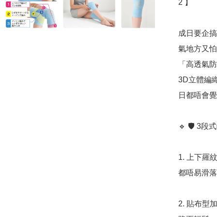
2 】

成日要企搞
氣地方又怕
「高透氣防
3D立體編
日都唔會覺得
🔹 🛡️
1. 上下
都唔易滑落
2. 貼布