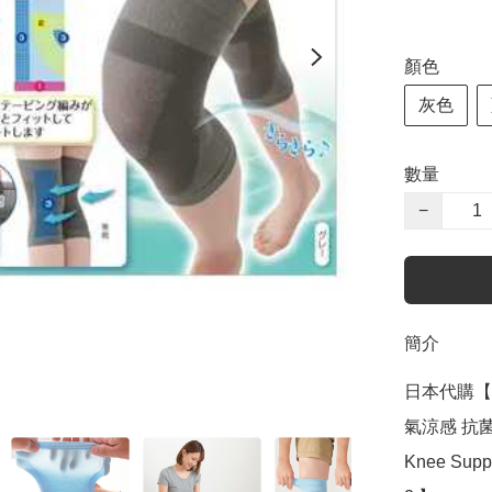
顏色
灰色
數量
−
簡介
日本代購【
氣涼感 抗菌防
Knee Suppor