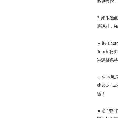
路更輕鬆，
3. 網眼
眼設計，極
🔹 🌬️ 
Touch
淋漓都保持
🔹 ❄️
或者Off
過！

🔹 ✌️