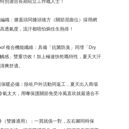
特別適合長期站立工作嘅人士！

透氣編織：膝蓋頭同膝頭後方（關節屈曲位）採用網
高透氣度，流汗都唔怕焗住生熱痱！

Ecoroof 複合機能纖維：具備「抗菌防臭」同埋「Dry 
 乾爽觸感」雙重功效！加上極速快乾嘅特性，夏天大汗
清爽舒適。

 冷氣房保暖必備：除咗戶外活動同返工，夏天出入商場
ice冷氣太大，用嚟保護關節免受冷風直吹就最適合不
 1套2件（雙膝適用）：一買就係一對，左右腳同時保