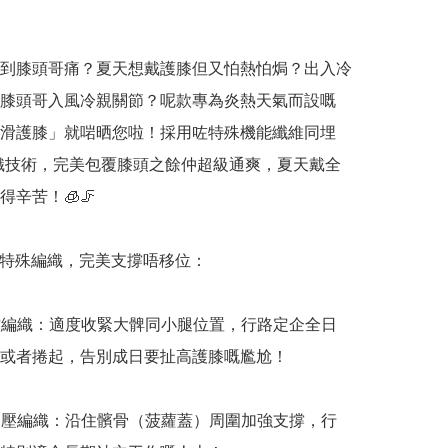
到膝頭哥痛？夏天想戴護膝但又怕熱怕焗？出入冷
膝頭哥入風冷親關節？呢款專為炎熱天氣而設嘅
滑護膝」就啱晒您啦！採用咗特殊機能纖維同埋
織技術，完美包覆膝頭之餘仲超級通爽，夏天戴全
辛苦！🧊🦵

 3段式特殊編織，完美支撐唔移位：

羅紋編織：適度收緊大髀同小腿位置，行路定企全日
或者捲起，告別成日要扯高護膝嘅尷尬！

型加壓編織：沿住髕骨（菠蘿蓋）周圍加強支撐，行