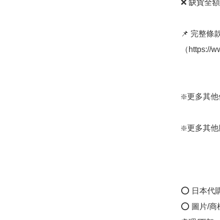
❌ 缺貨全額
📌 完整
（https://w
❇️更多其他保健
❇️更多其他腳部
⭕ 日本代
⭕ 圖片/