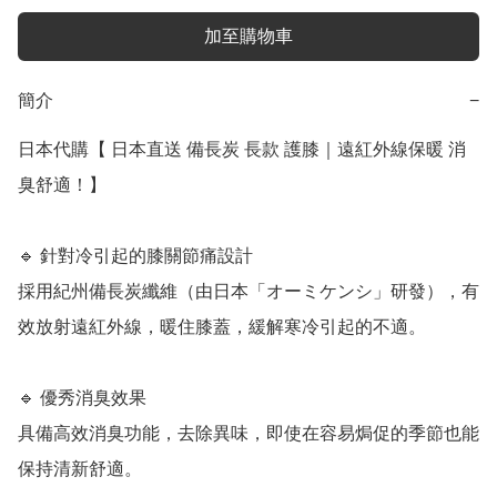
加至購物車
簡介
−
日本代購【 日本直送 備長炭 長款 護膝｜遠紅外線保暖 消
臭舒適！】

🔹 針對冷引起的膝關節痛設計

採用紀州備長炭纖維（由日本「オーミケンシ」研發），有
效放射遠紅外線，暖住膝蓋，緩解寒冷引起的不適。

🔹 優秀消臭效果

具備高效消臭功能，去除異味，即使在容易焗促的季節也能
保持清新舒適。
