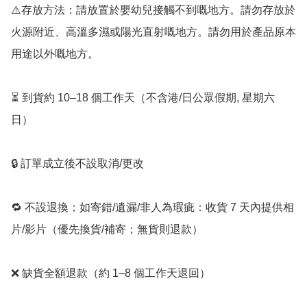
⚠️存放方法：請放置於嬰幼兒接觸不到嘅地方。請勿存放於
火源附近、高溫多濕或陽光直射嘅地方。請勿用於產品原本
用途以外嘅地方。

⏳ 到貨約 10–18 個工作天（不含港/日公眾假期, 星期六
日）

🔒 訂單成立後不設取消/更改

🔁 不設退換；如寄錯/遺漏/非人為瑕疵：收貨 7 天內提供相
片/影片（優先換貨/補寄；無貨則退款）

❌ 缺貨全額退款（約 1–8 個工作天退回）
