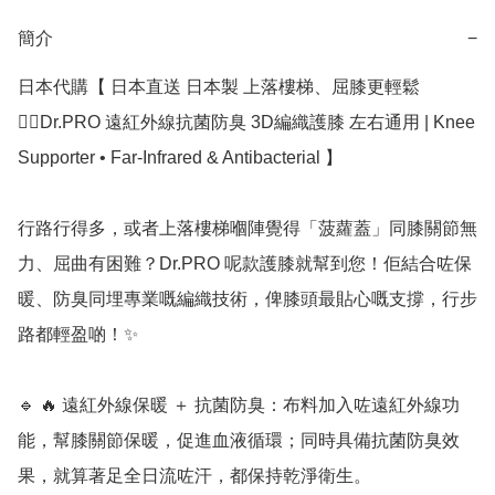
簡介
−
日本代購【 日本直送 日本製 上落樓梯、屈膝更輕鬆
🚶‍♀️Dr.PRO 遠紅外線抗菌防臭 3D編織護膝 左右通用 | Knee 
Supporter • Far-Infrared & Antibacterial 】 

行路行得多，或者上落樓梯嗰陣覺得「菠蘿蓋」同膝關節無
力、屈曲有困難？Dr.PRO 呢款護膝就幫到您！佢結合咗保
暖、防臭同埋專業嘅編織技術，俾膝頭最貼心嘅支撐，行步
路都輕盈啲！✨

🔹 🔥 遠紅外線保暖 ＋ 抗菌防臭：布料加入咗遠紅外線功
能，幫膝關節保暖，促進血液循環；同時具備抗菌防臭效
果，就算著足全日流咗汗，都保持乾淨衛生。
