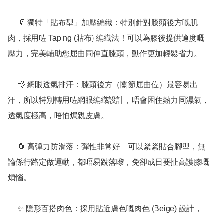
🔹 🦵 獨特「貼布型」加壓編織：特別針對膝頭後方嘅肌
肉，採用咗 Taping (貼布) 編織法！可以為膝後提供適度嘅
壓力，完美輔助您屈曲同伸直膝頭，動作更加輕鬆省力。

🔹 💨 網眼透氣排汗：膝頭後方（關節屈曲位）最容易出
汗，所以特別轉用咗網眼編織設計，唔會困住熱力同濕氣，
透氣度極高，唔怕焗親皮膚。

🔹 🔄 高彈力防滑落：彈性非常好，可以緊緊貼合腳型，無
論係行路定做運動，都唔易跣落嚟，免卻成日要扯高護膝嘅
煩惱。

🔹 ✨ 隱形百搭肉色：採用貼近膚色嘅肉色 (Beige) 設計，