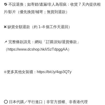
🔁 不設退換；如寄錯/遺漏/非人為瑕疵：收貨 7 天內提供相
片/影片（優先換貨/補寄；無貨則退款）

❌ 缺貨全額退款（約 1–8 個工作天退回）

📌 完整條款請見：網站「訂購須知/退貨條款」
（https://www.dcshop.hk/i/SzTdpggAA）

❇️更多其他女裝襪：https://bit.ly/4qp3QTy

⭕ 日本代購／平行進口｜非官方授權、非香港代理
