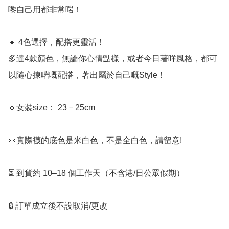
嚟自己用都非常啱！

🔹 4色選擇，配搭更靈活！

多達4款顏色，無論你心情點樣，或者今日著咩風格，都可
以隨心揀啱嘅配搭，著出屬於自己嘅Style！

🔹女裝size： 23－25cm

🔯實際襪的底色是米白色，不是全白色，請留意!  

⏳ 到貨約 10–18 個工作天（不含港/日公眾假期）

🔒 訂單成立後不設取消/更改
