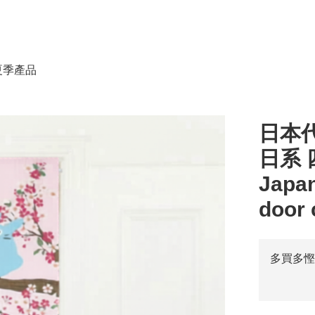
春夏季產品
日本代
日系 四
Japan
door 
多買多慳