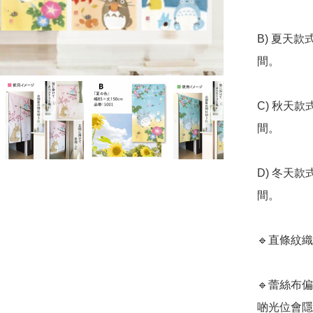
B) 夏天
間。

C) 秋天
間。

D) 冬天
間。

🔹直條紋
🔹蕾絲布
啲光位會隱