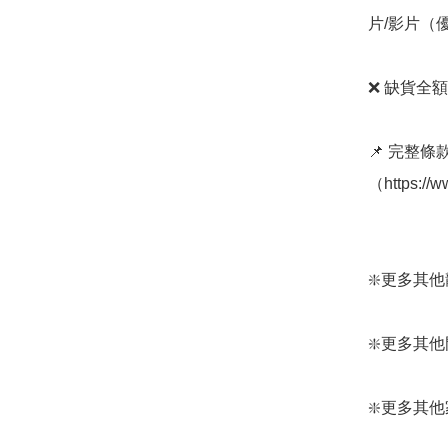
片/影片（
❌ 缺貨全額
📌 完整
（https://w
❇️更多其他龍貓產
❇️更多其他門簾：
❇️更多其他家居