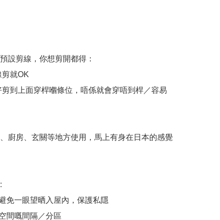
條預設剪線，你想剪開都得：

剪就OK

好剪到上面穿桿嗰條位，唔係就會穿唔到桿／容易
房、廚房、玄關等地方使用，馬上有身在日本的感覺


陣避免一眼望晒入屋內，保護私隱

門空間嘅間隔／分區
