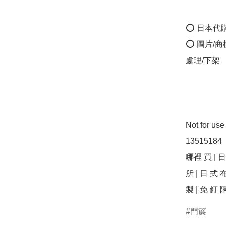
⭕ 日本代
⭕ 圖片/
處理/下架

Not for u
13515184 
哪裡 買 | 日
所 | 日 式 布
製 | 免 釘 隔
門簾