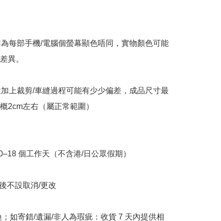
因為每部手機/電腦個螢幕顯色唔同，實物顏色可能
差異。

性加上裁剪/車縫過程可能有少少偏差，成品尺寸最
概2cm左右（屬正常範圍）

10–18 個工作天（不含港/日公眾假期）

立後不設取消/更改

換；如寄錯/遺漏/非人為瑕疵：收貨 7 天內提供相