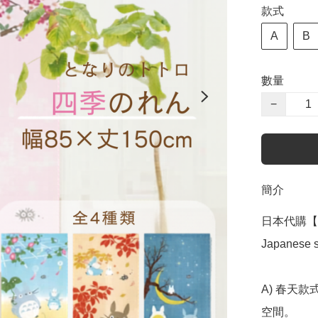
款式
A
B
數量
−
簡介
日本代購【 日
Japanese st
A) 春天
空間。
