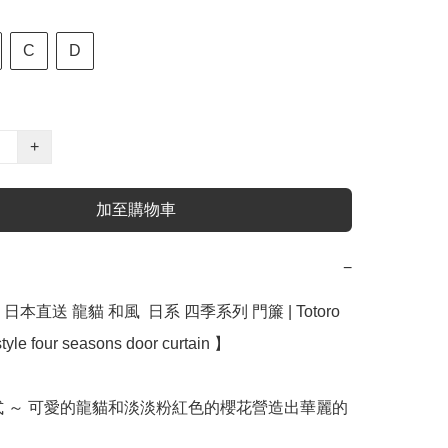
C
D
+
加至購物車
−
本直送 龍貓 和風  日系 四季系列 門簾 | Totoro 
yle four seasons door curtain 】

款式 ～ 可愛的龍貓和淡淡粉紅色的櫻花營造出華麗的