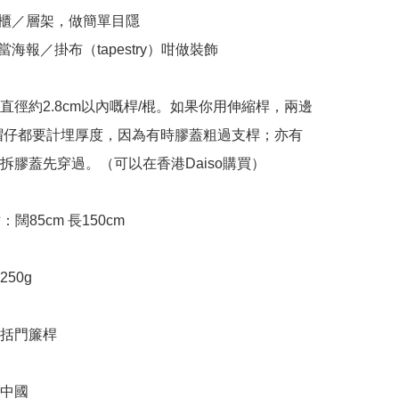
納櫃／層架，做簡單目隱

當海報／掛布（tapestry）咁做裝飾

到直徑約2.8cm以內嘅桿/棍。如果你用伸縮桿，兩邊
帽仔都要計埋厚度，因為有時膠蓋粗過支桿；亦有
拆膠蓋先穿過。（可以在香港Daiso購買）

寸：闊85cm 長150cm

50g

括門簾桿

中國
