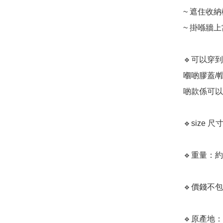
~ 遮住收
~ 掛喺牆上
🔹可以穿
嗰啲膠蓋/
啲款係可以
🔹size 尺
🔹重量：約2
🔹價錢不包
🔹原產地：