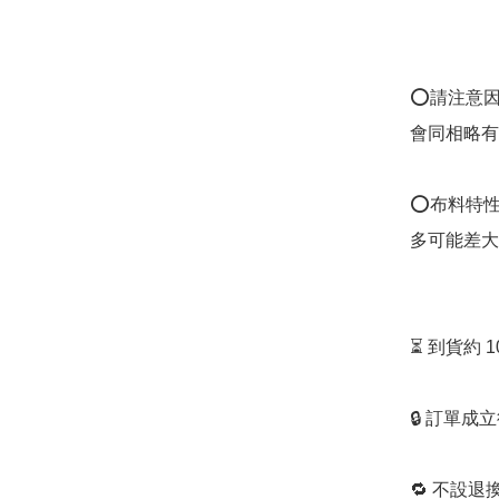
⭕️請注意
會同相略有
⭕️布料特
多可能差大
⏳ 到貨約 
🔒 訂單成
🔁 不設退