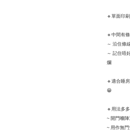
🔹單面印刷

🔹中間有
～ 沿住條線
～ 記住唔
爛

🔹適合睡
😁

🔹用法多多:
~ 開門嗰
~ 用作無