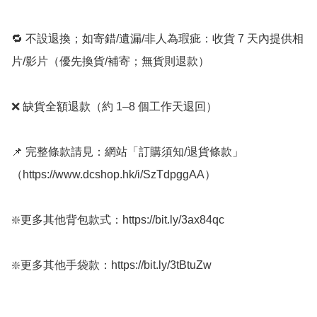
🔁 不設退換；如寄錯/遺漏/非人為瑕疵：收貨 7 天內提供相
片/影片（優先換貨/補寄；無貨則退款）

❌ 缺貨全額退款（約 1–8 個工作天退回）

📌 完整條款請見：網站「訂購須知/退貨條款」
（https://www.dcshop.hk/i/SzTdpggAA）

❇️更多其他背包款式：https://bit.ly/3ax84qc

❇️更多其他手袋款：https://bit.ly/3tBtuZw  
