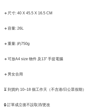
🔹尺寸: 40 X 45.5 X 16.5 CM 

🔹容量: 26L

🔹重量: 約750g

🔹可放A4 size 物件 及13” 手提電腦

🔹男女合用

⏳ 到貨約 10–18 個工作天（不含港/日公眾假期）

🔒 訂單成立後不設取消/更改
