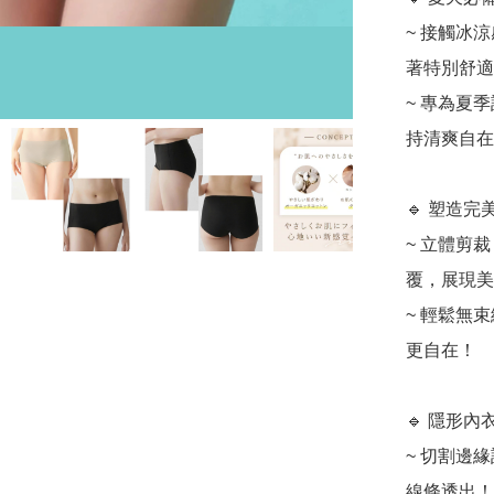
~ 接觸冰
著特別舒適
~ 專為夏
持清爽自在
🔹 塑造完
~ 立體剪
覆，展現美
~ 輕鬆無
更自在！

🔹 隱形內
~ 切割邊
線條透出！
