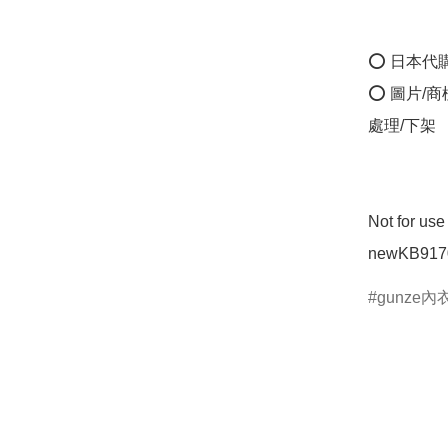
⭕ 日本代
⭕ 圖片/
處理/下架

Not for u
newKB9170
gunze內