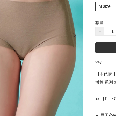
M size
數量
−
簡介
日本代購【 日本
機棉 系列 無縫 
🌬️ 【Fi
🔹 夏天必