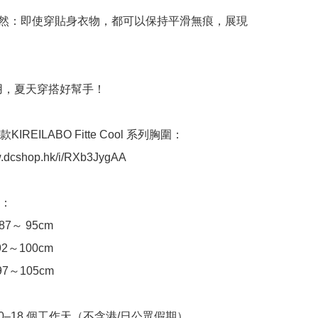
自然：即使穿貼身衣物，都可以保持平滑無痕，展現
實用，夏天穿搭好幫手！

KIREILABO Fitte Cool 系列胸圍：
w.dcshop.hk/i/RXb3JygAA

：

87～ 95cm

約92～100cm

約97～105cm

10–18 個工作天（不含港/日公眾假期）
