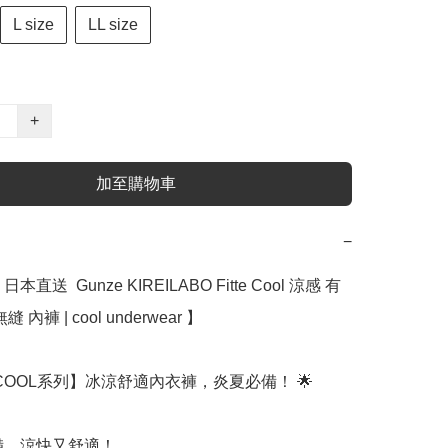
L size
LL size
+
加至購物車
−
直送  Gunze KIREILABO Fitte Cool 涼感 有
內褲 | cool underwear 】 ﻿

tte COOL系列】冰涼舒適內衣褲，炎夏必備！ 🌟

備，涼快又舒適！
