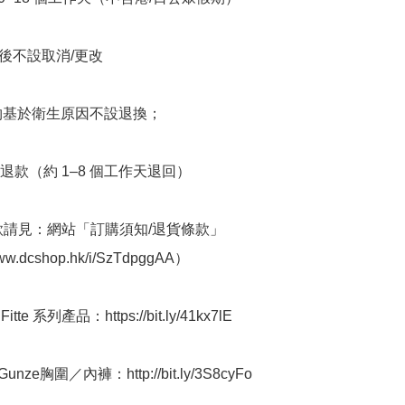
立後不設取消/更改

衣物基於衛生原因不設退換；

退款（約 1–8 個工作天退回）

條款請見：網站「訂購須知/退貨條款」
www.dcshop.hk/i/SzTdpggAA）

tte 系列產品：https://bit.ly/41kx7lE

nze胸圍／內褲：http://bit.ly/3S8cyFo
