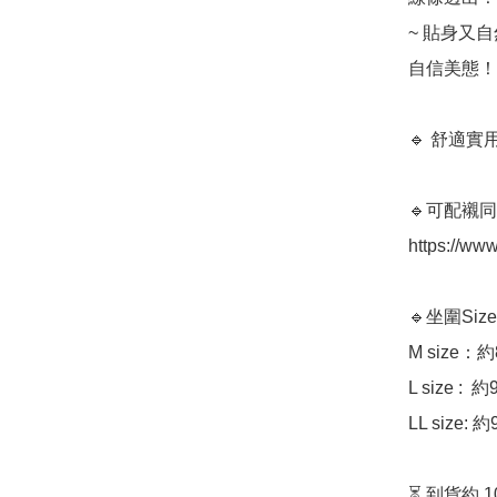
~ 貼身又
自信美態！

🔹 舒適
🔹可配襯同款
https://ww
🔹坐圍Size
M size：約
L size :  
LL size: 
⏳ 到貨約 