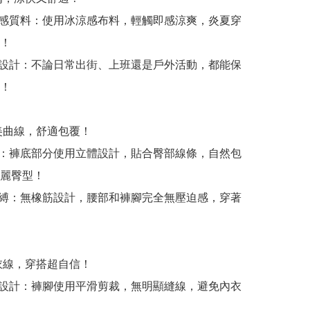
涼感質料：使用冰涼感布料，輕觸即感涼爽，炎夏穿
！

季設計：不論日常出街、上班還是戶外活動，都能保
！

美曲線，舒適包覆！

裁：褲底部分使用立體設計，貼合臀部線條，自然包
麗臀型！

束縛：無橡筋設計，腰部和褲腳完全無壓迫感，穿著
衣線，穿搭超自信！

緣設計：褲腳使用平滑剪裁，無明顯縫線，避免內衣