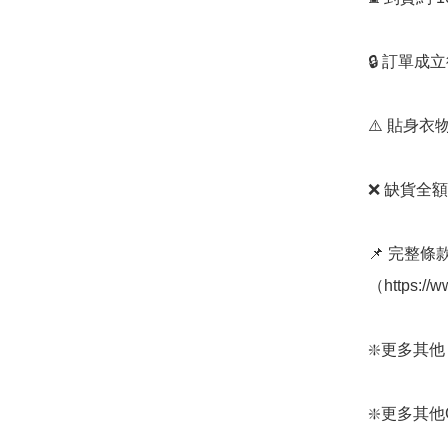
🔒 訂單成
⚠️ 貼身
❌ 缺貨全額
📌 完整
（https://
❇️更多其他 Fi
❇️更多其他Gu