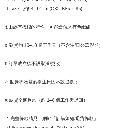
LL size：約93-101cm (C80, B85, C85)

❇️由於有機棉的特性，可能會混入有色纖維。

⏳ 到貨約 10–18 個工作天（不含港/日公眾假期）

🔒 訂單成立後不設取消/更改

⚠️ 貼身衣物基於衛生原因不設退換；

❌ 缺貨全額退款（約 1–8 個工作天退回）

📌 完整條款請見：網站「訂購須知/退貨條款」
（https://www.dcshop.hk/i/SzTdpggAA）
