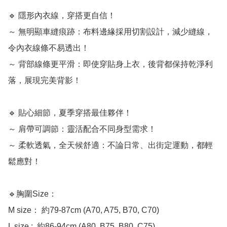
🔹 隱形內衣線，穿搭更自信！

～ 無明顯車縫痕跡：布料邊緣採用切割設計，減少縫線，
令內衣線條不易透出！

～ 背部線條更平滑：即使穿貼身上衣，後背都保持乾淨利
落，展現完美背影！

🔹 貼心細節，夏季穿搭最佳夥伴！

～ 肩帶可調節：靈活配合不同身型需求！

～ 柔軟透氣，全天候舒適：不論日常、出街定運動，都輕
鬆應對！

🔹胸圍Size：

M size： 約79-87cm (A70, A75, B70, C70)

L size :  約86-94cm (A80, B75, B80, C75)
