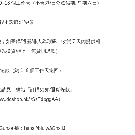
10–18 個工作天（不含港/日公眾假期, 星期六日）

立後不設取消/更改

換；如寄錯/遺漏/非人為瑕疵：收貨 7 天內提供相
優先換貨/補寄；無貨則退款）

退款（約 1–8 個工作天退回）

條款請見：網站「訂購須知/退貨條款」
www.dcshop.hk/i/SzTdpggAA）

ze 褲：https://bit.ly/3GnxtlJ
