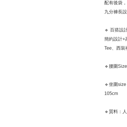
配有後袋，
九分褲長設
🔹 百搭設
簡約設計+
Tee、西裝
🔹腰圍Size:
🔹坐圍size：
105cm

🔹質料：人