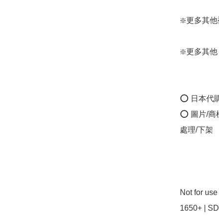
❇️更多其他褲和裙
❇️更多其他 Gun
⭕ 日本代
⭕ 圖片/
處理/下架

Not for us
1650+ | SD 