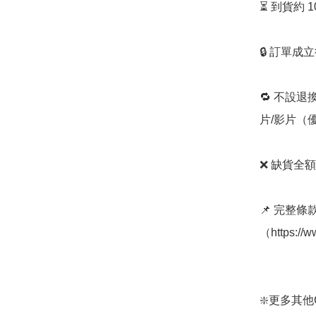
⏳ 到貨約 
🔒 訂單成
🔁 不設退
片/影片（
❌ 缺貨全額
📌 完整
（https://
❇️更多其他Gun