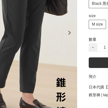
Black 黑
size
M size
數量
−
簡介
日本代購【 
錐形褲 | tap