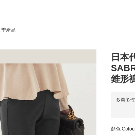
春夏季產品
日本代
SAB
錐形褲 
多買多慳
顏色 Colou