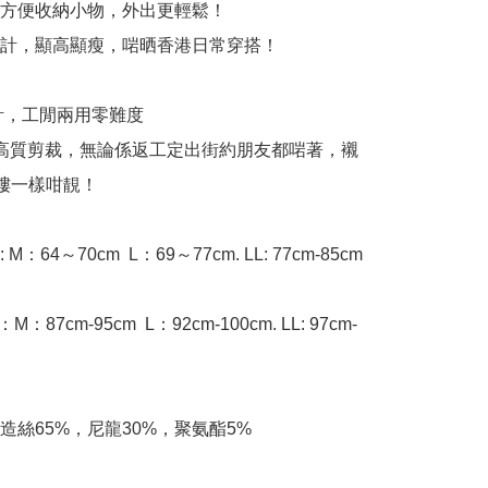
方便收納小物，外出更輕鬆！

計，顯高顯瘦，啱晒香港日常穿搭！

計，工閒兩用零難度

高質剪裁，無論係返工定出街約朋友都啱著，襯
褸一樣咁靚！

 M：64～70cm ﻿ L：69～77cm. LL: 77cm-85cm

M：87cm-95cm ﻿ L：92cm-100cm. LL: 97cm-
造絲65%，尼龍30%，聚氨酯5%
