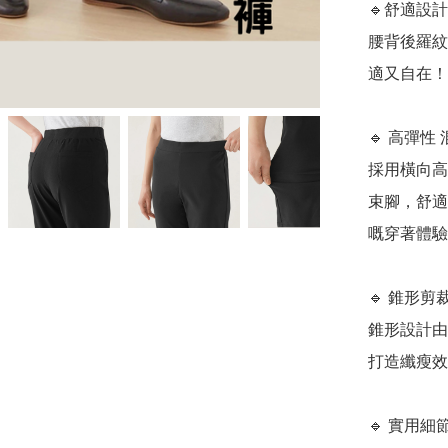
🔹舒適設計
腰背後羅紋
適又自在！
🔹 高彈性
採用橫向高
束腳，舒適
嘅穿著體驗
🔹 錐形剪
錐形設計由
打造纖瘦效
🔹 實用細