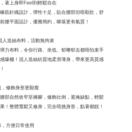
，著上身即Feel到輕鬆自在

橡筋針織設計，彈性十足，貼合腰部但唔勒肚，舒
前腰平面設計，優雅簡約，睇落更有氣質！

 混人造絲布料，活動無拘束

彈力布料，令你行路、坐低、郁嚟郁去都唔怕束手
感爆棚！混人造絲紡質地柔滑薄身，帶來更高質感
！

裁，修飾身形更顯瘦

腰部自然收窄至褲腳，修飾比例，遮掩缺點，輕鬆
果！整體寬鬆又修身，完全唔挑身形，點著都靚！

節，方便日常使用
