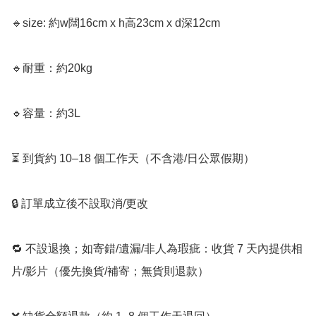
🔹size: 約w闊16cm x h高23cm x d深12cm﻿

🔹耐重：約20kg 

🔹容量：約3L

⏳ 到貨約 10–18 個工作天（不含港/日公眾假期）

🔒 訂單成立後不設取消/更改

🔁 不設退換；如寄錯/遺漏/非人為瑕疵：收貨 7 天內提供相
片/影片（優先換貨/補寄；無貨則退款）
