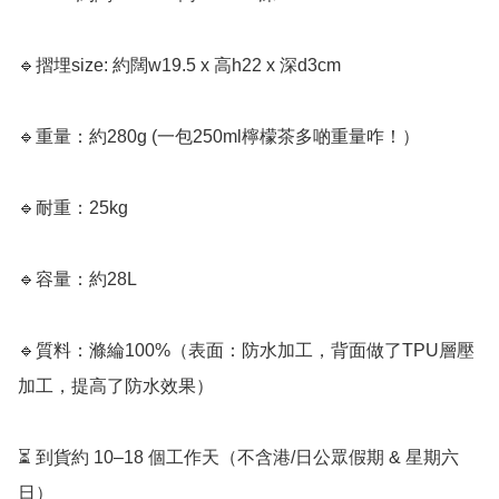
🔹摺埋size: 約闊w19.5 x 高h22 x 深d3cm

🔹重量：約280g (一包250ml檸檬茶多啲重量咋！）

🔹耐重：25kg

🔹容量：約28L

🔹質料：滌綸100%（表面：防水加工，背面做了TPU層壓
加工，提高了防水效果）

⏳ 到貨約 10–18 個工作天（不含港/日公眾假期 & 星期六
日）
