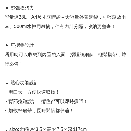
🔹 超強收納力

容量達28L，A4尺寸立體袋＋大容量外置網袋，可輕鬆放雨
傘、500ml水樽同雜物，仲有內部分隔，收納更整齊！

🔹 可摺疊設計

唔用時可以收納到內置袋入面，摺埋細細個，輕鬆攜帶，旅
行必備！

🔹 貼心功能設計

~ 開口大，方便快速取物！

~ 背部拉鏈設計，揹住都可以即時攞嘢！

~ 加軟墊肩帶，長時間揹都舒適！ 

🔹size: 約闊w43.5 x 高h47.5 x 深d17cm
