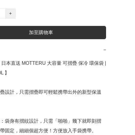
+
加至購物車
−
日本直送 MOTTERU 大容量 可摺疊 保冷 環保袋 | 
L 】﻿

疊設計，只需摺疊即可輕鬆携帶出外的新型保溫
疊：袋身有摺紋設計，只需「啪啪」幾下就即刻摺
帶固定，細細個超方便！方便放入手袋携帶。
