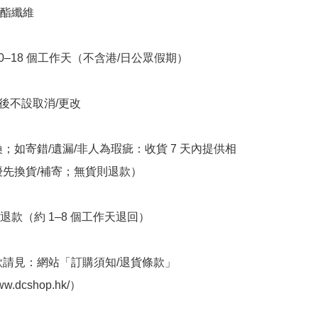
酯纖維

10–18 個工作天（不含港/日公眾假期）

立後不設取消/更改

換；如寄錯/遺漏/非人為瑕疵：收貨 7 天內提供相
優先換貨/補寄；無貨則退款）

退款（約 1–8 個工作天退回）

條款請見：網站「訂購須知/退貨條款」
ww.dcshop.hk/）
