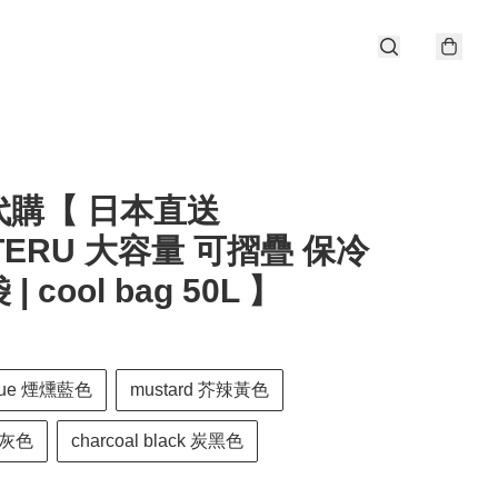
代購【 日本直送
TERU 大容量 可摺疊 保冷
| cool bag 50L 】
blue 煙燻藍色
mustard 芥辣黃色
 杏灰色
charcoal black 炭黑色