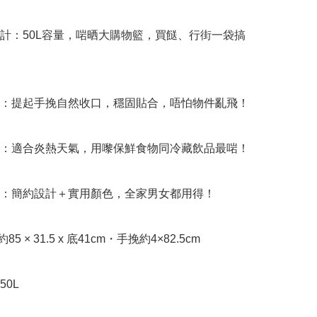
設計：50L容量，啱晒大購物籃，買餸、行街一袋搞
口：提起手挽自然收口，穩固貼合，唔怕物件亂飛！

能：適合炎熱天氣，用嚟保鮮食物同冷藏飲品最啱！

擇：簡約設計＋實用顏色，全家男女都用得！

袋約85 × 31.5 x 底41cm・手挽約4×82.5cm

0L
