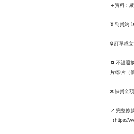
🔹質料：聚
⏳ 到貨約 
🔒 訂單成
🔁 不設退
片/影片（
❌ 缺貨全額
📌 完整
（https://w