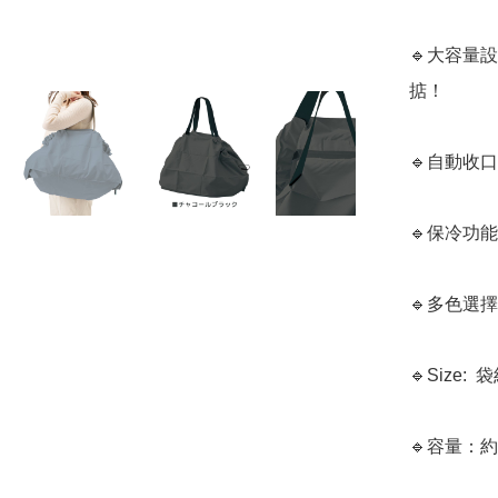
🔹大容量
掂！

🔹自動收
🔹保冷功
🔹多色選
🔹Size:  
🔹容量：約5