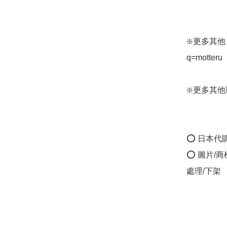
❇️更多其他 mo
q=motteru

❇️更多其他環保
⭕ 日本代
⭕ 圖片/
處理/下架
