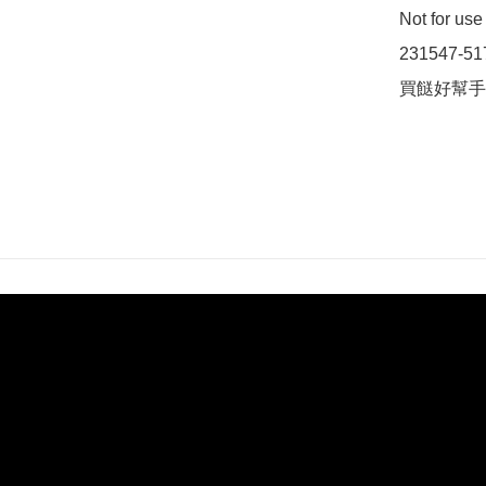
Not for u
231547-