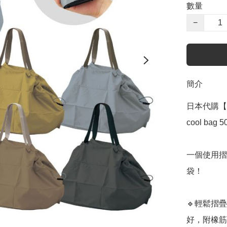
數量
−
簡介
日本代購【 
cool bag 50
一個使用摺
袋！

🔹輕鬆摺
好，附橡筋