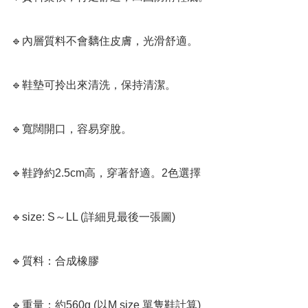
🔹內層質料不會黐住皮膚，光滑舒適。

🔹鞋墊可拎出來清洗，保持清潔。

🔹寬闊開口，容易穿脫。

🔹鞋踭約2.5cm高，穿著舒適。2色選擇

🔹size: S～LL (詳細見最後一張圖)

🔹質料：合成橡膠

🔹重量：約560g (以M size 單隻鞋計算)
