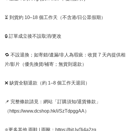
⏳ 到貨約 10–18 個工作天（不含港/日公眾假期）

🔒 訂單成立後不設取消/更改

🔁 不設退換；如寄錯/遺漏/非人為瑕疵：收貨 7 天內提供相
片/影片（優先換貨/補寄；無貨則退款）

❌ 缺貨全額退款（約 1–8 個工作天退回）

📌 完整條款請見：網站「訂購須知/退貨條款」
（https://www.dcshop.hk/i/SzTdpggAA）

❇️更多其他 雨鞋 | 雨靴：https://bit.ly/3j4a2zg
