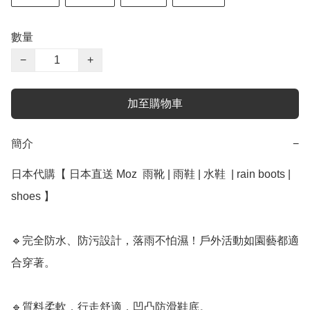
數量
−
+
加至購物車
簡介
−
日本代購【 日本直送 Moz  雨靴 | 雨鞋 | 水鞋  | rain boots | 
shoes 】﻿

🔹完全防水、防污設計，落雨不怕濕！戶外活動如園藝都適
合穿著。

🔹質料柔軟，行走舒適，凹凸防滑鞋底。
