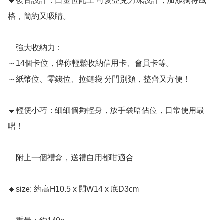
🔹復古設計：口金位配上 可愛亞克力珠設計，加添獨特風
格，簡約又吸睛。

🔹強大收納力：

～14個卡位，俾你輕鬆收納信用卡、會員卡等。

～紙幣位、零錢位、拉鏈袋 分門別類，整齊又方便！

🔹輕便小巧：細細個夠輕身，放手袋唔佔位，日常使用最
啱！

🔹附上一個禮盒，送禮自用都咁適合

🔹size: 約高H10.5 x 闊W14 x 底D3cm
