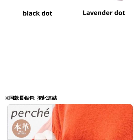
❇️
同款長銀包:
按此連結