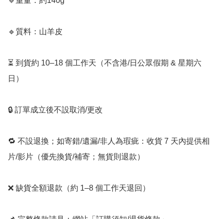
🔹重量：約140g

🔹質料：山羊皮

⏳ 到貨約 10–18 個工作天（不含港/日公眾假期 & 星期六
日）

🔒 訂單成立後不設取消/更改

🔁 不設退換；如寄錯/遺漏/非人為瑕疵：收貨 7 天內提供相
片/影片（優先換貨/補寄；無貨則退款）

❌ 缺貨全額退款（約 1–8 個工作天退回）
